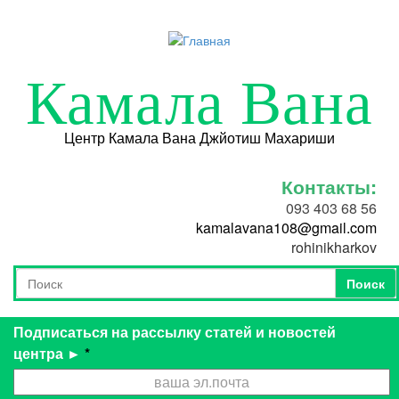
Перейти к основному содержанию
Камала Вана
Центр Камала Вана Джйотиш Махариши
Контакты:
093 403 68 56
kamalavana108@gmail.com
rohinikharkov
Поиск
Форма поиска
Поиск
Подписаться на рассылку статей и новостей
центра ►
*