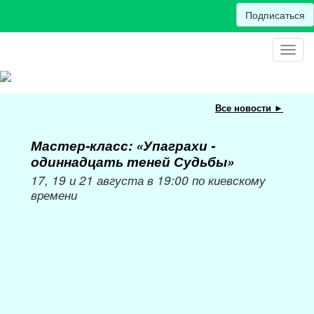
Подписаться
Toggl
navig
Все новости ►
Мастер-класс: «Упаграхи -
Мас
одиннадцать теней Судьбы»
при
пер
17, 19 и 21 августа в 19:00 по киевскому
времени
Мож