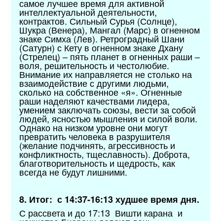
самое лучшее время для активной
интеллектуальной деятельности,
контрактов. Сильный Сурья (Солнце),
Шукра (Венера), Мангал (Марс) в огненном
знаке Симха (Лев). Ретроградный Шани
(Сатурн) с Кету в огненном знаке Дхану
(Стрелец) – пять планет в огненных раши –
воля, решительность и честолюбие.
Внимание их направляется не столько на
взаимодействие с другими людьми,
сколько на собственное «я». Огненные
раши наделяют качествами лидера,
умением заключать союзы, вести за собой
людей, ясностью мышления и силой воли.
Однако на низком уровне они могут
превратить человека в разрушителя
(желание подчинять, агрессивность и
конфликтность, тщеславность). Доброта,
благотворительность и щедрость, как
всегда не будут лишними.
8. Итог: с 14:37-16:13 худшее время дня.
С рассвета и до 17:13 Вишти карана и