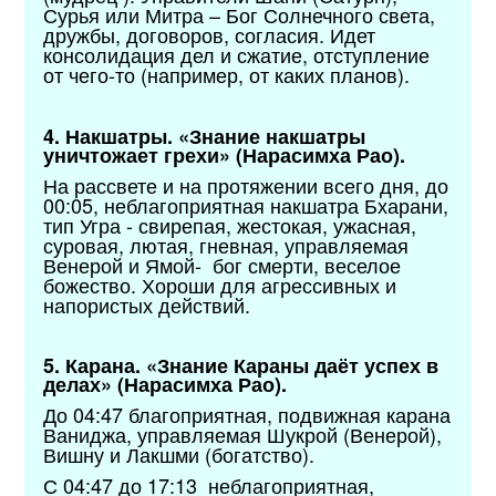
Сурья или Митра – Бог Солнечного света,
дружбы, договоров, согласия. Идет
консолидация дел и сжатие, отступление
от чего-то (например, от каких планов).
4. Накшатры. «Знание накшатры
уничтожает грехи» (Нарасимха Рао).
На рассвете и на протяжении всего дня, до
00:05, неблагоприятная накшатра Бхарани,
тип Угра - свирепая, жестокая, ужасная,
суровая, лютая, гневная, управляемая
Венерой и Ямой- бог смерти, веселое
божество. Хороши для агрессивных и
напористых действий.
5. Карана. «Знание Караны даёт успех в
делах» (Нарасимха Рао).
До 04:47 благоприятная, подвижная карана
Ваниджа, управляемая Шукрой (Венерой),
Вишну и Лакшми (богатство).
С 04:47 до 17:13 неблагоприятная,