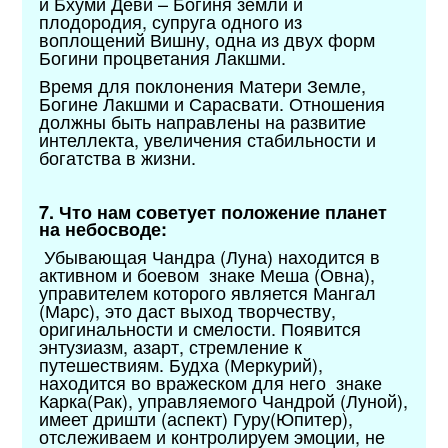
и Бхуми Деви – Богиня земли и
плодородия, супруга одного из
воплощений Вишну, одна из двух форм
Богини процветания Лакшми.
Время для поклонения Матери Земле,
Богине Лакшми и Сарасвати. Отношения
должны быть направлены на развитие
интеллекта, увеличения стабильности и
богатства в жизни.
7. Что нам советует положение планет
на небосводе:
Убывающая Чандра (Луна) находится в
активном и боевом знаке Меша (Овна),
управителем которого является Мангал
(Марс), это даст выход творчеству,
оригинальности и смелости. Появится
энтузиазм, азарт, стремление к
путешествиям. Будха (Меркурий),
находится во вражеском для него знаке
Карка(Рак), управляемого Чандрой (Луной),
имеет дришти (аспект) Гуру(Юпитер),
отслеживаем и контролируем эмоции, не