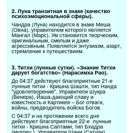
2. Луна транзитная в знаке (качество
психоэмоциональной сферы).
Чандра (Луна) находится в знаке Меша
(Овна), управителем которого является
Мангал (Марс). Ум становится творческим,
оригинальным, смелым и даже
агрессивным. Появляется энтузиазм, азарт,
стремление к путешествиям.
3. Титхи (лунные сутки). «Знание Титхи
дарует богатство» (Нарасимха Рао).
До 04:37 действуют благоприятные 21-е
лунные титхи - Кришна Шашти, тип Нанда
"удовлетворение". Управители Шукра
(Венера), Йаша-дающий славу и
известность и Картикея – Бог отваги,
войны, предводитель войска Богов.
С 04:37 и на протяжении всего дня
действуют благоприятные 22-е лунные
титхи - Кришна Саптами, тип Бхадра
(мудрец ). Управители Шани (Сатурн),