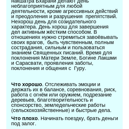
накшатра Бхарани делают день
неблагоприятным для любой
деятельности, кроме агрессивных действий
и преодоления и разрушения препятствий.
Нехорош день для созидательного
характера. День хорош для завершения
дел активным жёстким способом. В
отношениях нужно стремиться завоёвывать
своих врагов, быть чувственным, полным
сострадания, сильным и пользоваться
знанием Священных писаний. Время для
поклонения Матери Земле, Богине Лакшми
и Сарасвати, проявления заботы,
поклонения и общения с Гуру.
. Отслеживать эмоции и
Что хорошо
держать их в балансе, соревнования, риск,
работа с огнём или оружием, подрезание
деревьев, благотворительность и
спонсорство, земледельческие работы
(сельскохозяйственные) и быстрые дела.
. Начинать поездку, брать деньги
Что плохо
под залог.