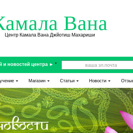
Камала Вана
Центр Камала Вана Джйотиш Махариши
й и новостей центра ►
*
учение
Магазин
Статьи
Новости
Отзы