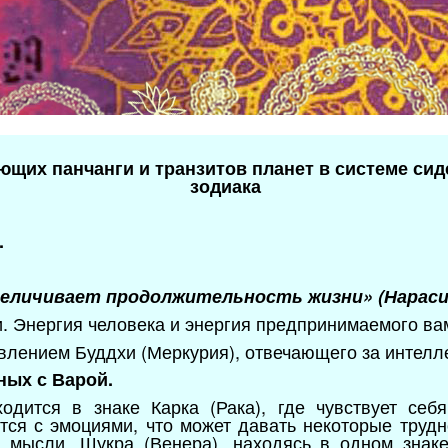
ющих панчанги и транзитов планет в системе сид
зодиака
.
величивает продолжительность жизни» (Нарасим
и. Энергия человека и энергия предпринимаемого ва
влением Буддхи (Меркурия), отвечающего за интелле
ных с Варой.
одится в знаке Карка (Рака), где чувствует себ
тся с эмоциями, что может давать некоторые труд
 мысли. Шукра (Венера), находясь в одном знаке