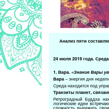
Анализ пяти составля
24 июля 2019 года. Среда
1. Вара.
«Знание Вары у
– энергия дня недел
Вара
Среда находится под упра
Транзиты планет, связан
Ретроградный Буддха нах
логические идеи встречаю
сложность выражать свои