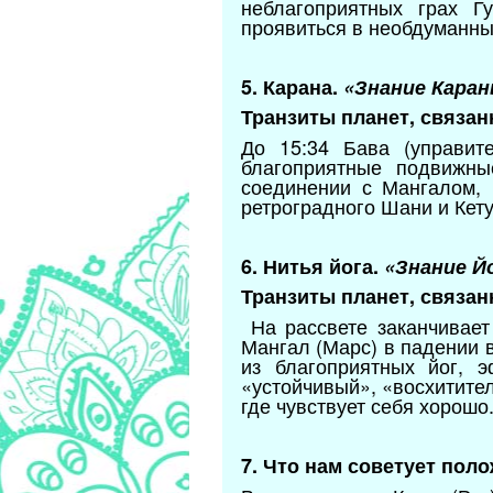
неблагоприятных грах Г
проявиться в необдуманны
5. Карана.
«Знание Каран
Транзиты планет, связан
До 15:34 Бава (управит
благоприятные подвижн
соединении с Мангалом, 
ретроградного Шани и Кет
6. Нитья йога.
«Знание Й
Транзиты планет, связан
На рассвете заканчивает
Мангал (Марс) в падении 
из благоприятных йог, 
«устойчивый», «восхитите
где чувствует себя хорош
7. Что нам советует пол