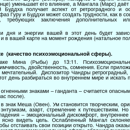
нце) уменьшает его влияние, а Мангала (Марс) даёт
й Буддха получает аспект от ретроградного и о
аз Гуру и Буддхи может создать трудности, как в со
в, требующих заключения дополнительных ил
и дня и энергии вашей в этот день будет завис
 и в вашей карте на момент рождения (натальное по
аке (качество психоэмоциональной сферы).
аке Мина (Рыбы) до 13:11. Психоэмоциональ
имчивость, двойственность, сомнения. Если приложи
 мечтательный. Диспозитор Чандры ретроградный, 
тот день разбираться во внутреннем мире и искать 
огненными знаками – ганданта – считается опасны
час после).
 в знак Меша (Овен). Ум становится творческим, ор
 энтузиазм, азарт, стремление к путешествиям. Н
 падения – эмоциональный дискомфорт, внутреннее
 ясно видеть цель. Ослабленный Мангал склоняе
тобы отстаивать свои позиции открыто. Чандра оказы