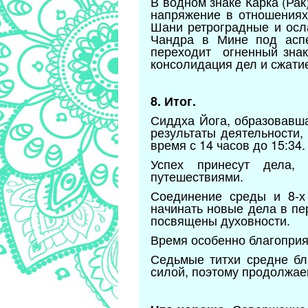
В водном знаке Карка (Ра
напряжение в отношениях
Шани ретроградные и осл
Чандра в Мине под аспе
переходит огненный знак
консолидация дел и сжатие
8. Итог.
Сиддха Йога, образовавша
результаты деятельности,
время с 14 часов до 15:34.
Успех принесут дела, 
путешествиями.
Соединение среды и 8-х
начинать новые дела в пе
посвящены духовности.
Время особенно благоприя
Седьмые титхи средне бл
силой, поэтому продолжае