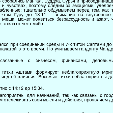
к) собрались Мангал, Буддха, Сурья и присоединивш
 и чувствах, поэтому следим за эмоциями, уделяе
абленные: тщательно обдумываем перед тем, как п
ктом Гуру до 13:11 – внимание на внутреннее 
 Меша, может появиться безрассудность и азарт.
, отказ от чего-либо.
яся при соединении среды и 7-х титхи Саптами до 
 начатой в это время. Но учитываем ганданту Чанд
связанные с бизнесом, финансами, деловыми
 титхи Аштами формирует неблагоприятную Мрить
риод её влияния. Восьмые титхи неблагоприятны для
тно с 14:12 до 15:34.
агоприятны для начинаний, так как связаны с гор
м отслеживать свои мысли и действия, проявляем 