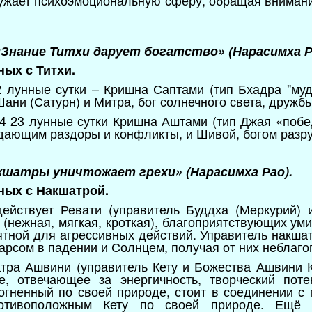
сужает психоэмоциональную сферу, обращая вниман
«Знание Титхи дарует богатство» (Нарасимха Р
ных с Титхи.
2 лунные сутки – Кришна Саптами (тип Бхадра "муд
ни (Сатурн) и Митра, бог солнечного света, дружбы
4 23 лунные сутки Кришна Аштами (тип Джая «побе
 дающим раздоры и конфликты, и Шивой, богом разр
кшатры уничтожает грехи» (Нарасимха Рао).
ных с Накшатрой.
действует Ревати (управитель Буддха (Меркурий) 
 (нежная, мягкая, кроткая), благоприятствующих ум
ятной для агрессивных действий. Управитель накша
Марсом в падении и Солнцем, получая от них неблаг
тра Ашвини (управитель Кету и Божества Ашвини К
е, отвечающее за энергичность, творческий пот
 огненный по своей природе, стоит в соединении 
отивоположным Кету по своей природе. Ещё 