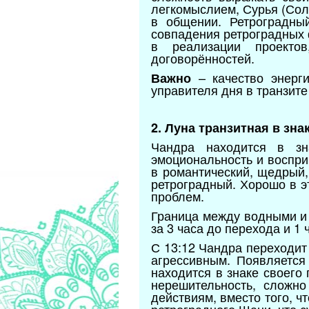
легкомыслием, Сурья (Сол
в общении. Ретроградны
совпадения ретроградных ф
в реализации проекто
договорённостей.
– качество энерги
Важно
управителя дня в транзите
2. Луна транзитная в зн
Чандра находится в зн
эмоциональность и воспри
в романтический, щедрый,
ретроградный. Хорошо в э
проблем.
Граница между водными и 
за 3 часа до перехода и 1 
С 13:12 Чандра переходит
агрессивным. Появляется
находится в знаке своего
нерешительность, сложно
действиям, вместо того, ч