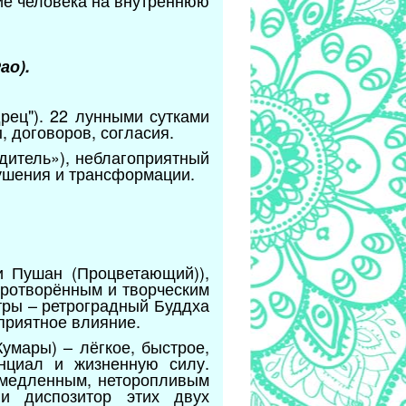
ие человека на внутреннюю
ао).
рец"). 22 лунными сутками
, договоров, согласия.
дитель»), неблагоприятный
ушения и трансформации.
и Пушан (Процветающий)),
иротворённым и творческим
тры – ретроградный Буддха
оприятное влияние.
умары) – лёгкое, быстрое,
енциал и жизненную силу.
с медленным, неторопливым
и диспозитор этих двух