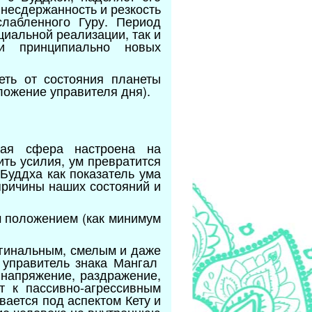
 несдержанность и резкость
слабленного Гуру. Период
циальной реализации, так и
и принципиально новых
еть от состояния планеты
ложение управителя дня).
ная сфера настроена на
ть усилия, ум превратится
Буддха как показатель ума
причины наших состояний и
м положением (как минимум
игинальным, смелым и даже
о управитель знака Мангал
 напряжение, раздражение,
т к пассивно-агрессивным
вается под аспектом Кету и