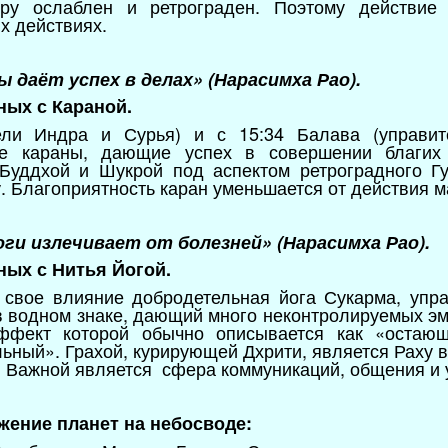
уру ослаблен и ретрограден. Поэтому действи
х действиях.
ы даёт успех в делах» (Нарасимха Рао).
ных с Караной.
ели Индра и Сурья) и с 15:34 Балава (управи
ые караны, дающие успех в совершении благих
Буддхой и Шукрой под аспектом ретроградного Г
у. Благоприятность каран уменьшается от действия 
оги излечивает от болезней» (Нарасимха Рао).
ных с Нитья Йогой.
 свое влияние добродетельная йога Сукарма, упра
в водном знаке, дающий много неконтролируемых эмо
эффект которой обычно описывается как «остающ
льный». Грахой, курирующей Дхрити, является Раху 
о. Важной является сфера коммуникаций, общения и 
ожение планет на небосводе: