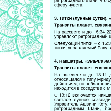
ретроградного Шани, что 
сферу чувств.
3. Титхи (лунные сутки).
Транзиты планет, связан
На рассвете и до 15:34 2
управляют ретроградный Ша
Следующий титхи – с 15:3
титхи, управляемый Раху,
4. Накшатры.
«Знание на
Транзиты планет, связан
На рассвете и до 13:11 
относящаяся к типу Мриду
действиям, но неблагопри
находится в соседстве с 
С 13:12 включается накша
светлое лунное созвезди
Управитель Ашвини Кету,
ретроградным Шани, пр