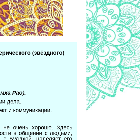
ерического (звёздного)
ха Рао).
ми дела.
кт и коммуникации.
я не очень хорошо. Здесь
ности в общении с людьми,
 с Буддхой, наделяет его