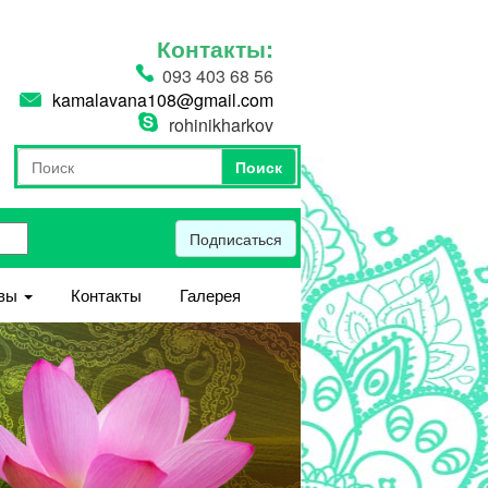
Контакты:
093 403 68 56
kamalavana108@gmail.com
rohinikharkov
Поиск
Форма поиска
Поиск
Подписаться
вы
Контакты
Галерея