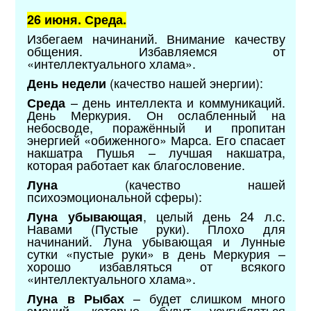
26 июня. Среда.
Избегаем начинаний. Внимание качеству
общения. Избавляемся от
«интеллектуального хлама».
(качество нашей энергии):
День недели
– день интеллекта и коммуникаций.
Среда
День Меркурия. Он ослабленный на
небосводе, поражённый и пропитан
энергией «обиженного» Марса. Его спасает
накшатра Пушья – лучшая накшатра,
которая работает как благословение.
(качество нашей
Луна
психоэмоциональной сферы):
, целый день 24 л.с.
Луна убывающая
Навами (Пустые руки). Плохо для
начинаний. Луна убывающая и Лунные
сутки «пустые руки» в день Меркурия –
хорошо избавляться от всякого
«интеллектуального хлама».
– будет слишком много
Луна в Рыбах
эмоций, которые будут усугубляться