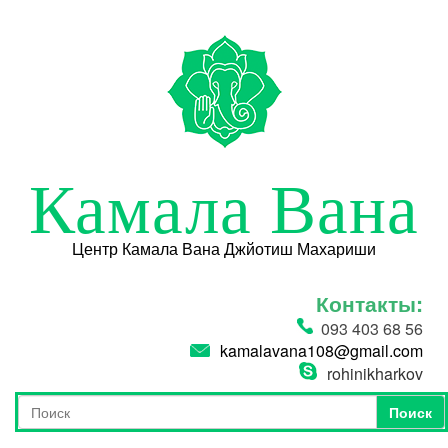
Перейти к основному содержанию
Камала Вана
Центр Камала Вана Джйотиш Махариши
Контакты:
093 403 68 56
kamalavana108@gmail.com
rohinikharkov
Поиск
Форма поиска
Поиск