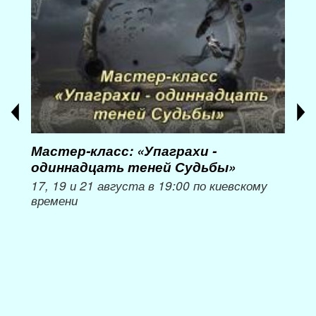
Мастер-класс: «Упаграхи -
Мас
одиннадцать теней Судьбы»
при
пер
17, 19 и 21 августа в 19:00 по киевскому
времени
Мож