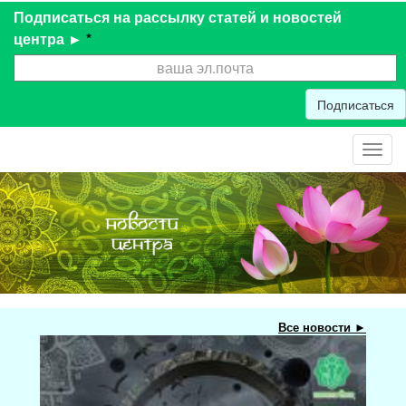
Подписаться на рассылку статей и новостей
центра ►
*
Подписаться
Toggl
navig
Все новости ►