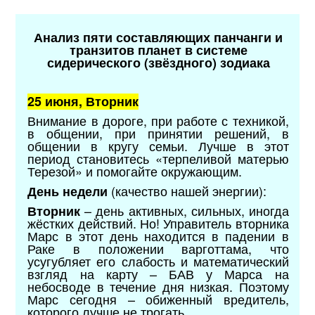
Анализ пяти составляющих панчанги и
транзитов планет в системе
сидерического (звёздного) зодиака
25 июня, Вторник
Внимание в дороге, при работе с техникой,
в общении, при принятии решений, в
общении в кругу семьи. Лучше в этот
период становитесь «терпеливой матерью
Терезой» и помогайте окружающим.
(качество нашей энергии):
День недели
– день активных, сильных, иногда
Вторник
жёстких действий. Но! Управитель вторника
Марс в этот день находится в падении в
Раке в положении варготтама, что
усугубляет его слабость и математический
взгляд на карту – БАВ у Марса на
небосводе в течение дня низкая. Поэтому
Марс сегодня – обиженный вредитель,
которого лучше не трогать.