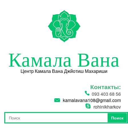
Перейти к основному содержанию
Камала Вана
Центр Камала Вана Джйотиш Махариши
Контакты:
093 403 68 56
kamalavana108@gmail.com
rohinikharkov
Поиск
Форма поиска
Поиск