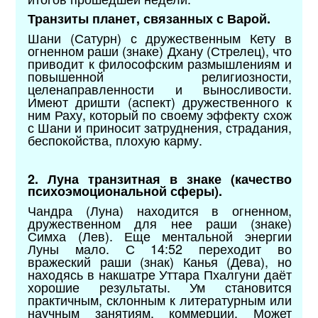
Транзиты планет, связанных с Варой.
Шани (Сатурн) с дружественным Кету в
огненном раши (знаке) Дхану (Стрелец), что
приводит к философским размышлениям и
повышенной религиозности,
целенаправленности и выносливости.
Имеют дришти (аспект) дружественного к
ним Раху, который по своему эффекту схож
с Шани и приносит затруднения, страдания,
беспокойства, плохую карму.
2. Луна транзитная в знаке (качество
психоэмоциональной сферы).
Чандра (Луна) находится в огненном,
дружественном для нее раши (знаке)
Симха (Лев). Еще ментальной энергии
Луны мало. С 14:52 переходит во
вражеский раши (знак) Канья (Дева), но
находясь в накшатре Уттара Пхалгуни даёт
хорошие результаты. Ум становится
практичным, склонным к литературным или
научным занятиям, коммерции. Может