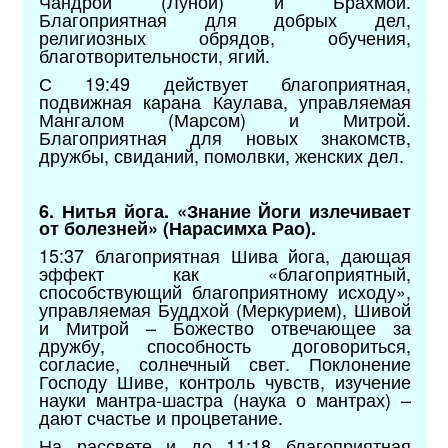
Чандрой (Луной) и Брахмой.
Благоприятная для добрых дел,
религиозных обрядов, обучения,
благотворительности, ягий.
С 19:49 действует благоприятная,
подвижная карана Каулава, управляемая
Мангалом (Марсом) и Митрой.
Благоприятная для новых знакомств,
дружбы, свиданий, помолвки, женских дел.
6. Нитья йога. «Знание Йоги излечивает
от болезней» (Нарасимха Рао).
15:37 благоприятная Шива йога, дающая
эффект как «благоприятный,
способствующий благоприятному исходу»,
управляемая Буддхой (Меркурием), Шивой
и Митрой – Божество отвечающее за
дружбу, способность договориться,
согласие, солнечный свет. Поклонение
Господу Шиве, контроль чувств, изучение
науки мантра-шастра (наука о мантрах) –
дают счастье и процветание.
На рассвете и до 11:18 благоприятная