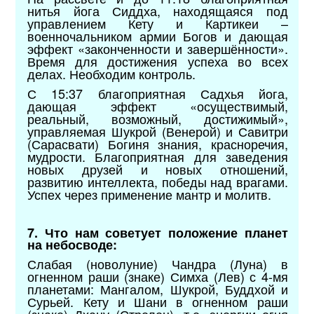
нитья йога Сиддха, находящаяся под
управлением Кету и Картикеи –
военночальником армии Богов и дающая
эффект «законченности и завершённости».
Время для достижения успеха во всех
делах. Необходим контроль.
С 15:37 благоприятная Садхья йога,
дающая эффект «осуществимый,
реальный, возможный, достижимый»,
управляемая Шукрой (Венерой) и Савитри
(Сарасвати) Богиня знания, красноречия,
мудрости. Благоприятная для заведения
новых друзей и новых отношений,
развитию интеллекта, победы над врагами.
Успех через применение мантр и молитв.
7. Что нам советует положение планет
на небосводе:
Слабая (новолуние) Чандра (Луна) в
огненном раши (знаке) Симха (Лев) с 4-мя
планетами: Мангалом, Шукрой, Буддхой и
Сурьей. Кету и Шани в огненном раши
(знаке) Дхану (Стрелец), т.е. энергии огня