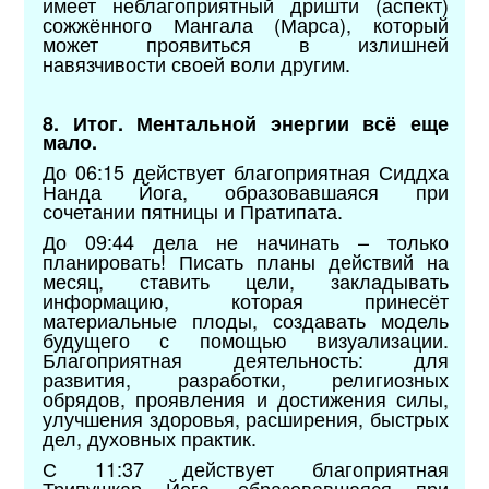
имеет неблагоприятный дришти (аспект)
сожжённого Мангала (Марса), который
может проявиться в излишней
навязчивости своей воли другим.
8. Итог. Ментальной энергии всё еще
мало.
До 06:15 действует благоприятная Сиддха
Нанда Йога, образовавшаяся при
сочетании пятницы и Пратипата.
До 09:44 дела не начинать – только
планировать! Писать планы действий на
месяц, ставить цели, закладывать
информацию, которая принесёт
материальные плоды, создавать модель
будущего с помощью визуализации.
Благоприятная деятельность: для
развития, разработки, религиозных
обрядов, проявления и достижения силы,
улучшения здоровья, расширения, быстрых
дел, духовных практик.
С 11:37 действует благоприятная
Трипушкар Йога, образовавшаяся при