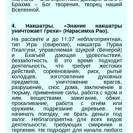
Брахма – Бог творения, творец нашей
Вселенной.
4. Накшатры. «Знание накшатры
уничтожает грехи» (Нарасимха Рао).
На рассвете и до 11:37 неблагоприятная,
тип Угра (свирепая), накшатра Пурва
Пхалгуни, управляемая Шукрой (Венерой)
и Бхагьей дающая удовольствия,
беззаботность. В это время подходит
деятельность, что требует жестоких
действий, соревнования, риск, рытьё
колодцев, изготовление духовных
предметов, уничтожение врагов,
разрушение, снос дома, заключение в
тюрьму, применение силы, работа с ядом и
хим. веществами, зажигание, обжиг,
прокаливание, работа с огнём или
оружием, подрезание деревьев. Не
начинать поездку, не брать деньги под
залог. Неблагоприятна для всех видов
деятельности, требующих смирения и
терпения. Не подходит для начала любого