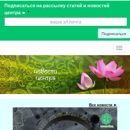
Подписаться на рассылку статей и новостей
центра ►
*
Подписаться
Toggl
navig
Все новости ►