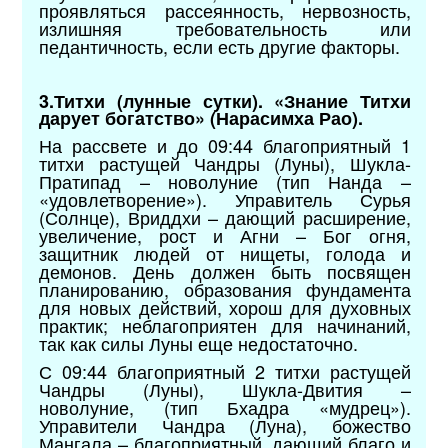
проявляться рассеянность, нервозность,
излишняя требовательность или
педантичность, если есть другие факторы.
3.Титхи (лунные сутки). «Знание Титхи
дарует богатство» (Нарасимха Рао).
На рассвете и до 09:44 благоприятный 1
титхи растущей Чандры (Луны), Шукла-
Пратипад – новолуние (тип Нанда –
«удовлетворение»). Управитель Сурья
(Солнце), Вриддхи – дающий расширение,
увеличение, рост и Агни – Бог огня,
защитник людей от нищеты, голода и
демонов. День должен быть посвящен
планированию, образования фундамента
для новых действий, хорош для духовных
практик; неблагоприятен для начинаний,
так как силы Луны еще недостаточно.
С 09:44 благоприятный 2 титхи растущей
Чандры (Луны), Шукла-Двития –
новолуние, (тип Бхадра «мудрец»).
Управители Чандра (Луна), божество
Мангала – благоприятный, дающий благо и