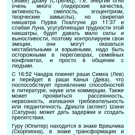
очень много (лидерские качества,
активность, смелость, эгоцентризм,
творческие замыслы), но свирепая
накшатра Пурва Пхалгуни до 11:37 и
слабая Луна, усугубляющая трудности этой
накшатры, будет давать мало силы и
выносливости, поэтому контролируем свои
эмоции, они могут оказаться
нестабильными и взрывными, надо быть
осторожными в переговорах, семейных
конфликтах, и просто в общении с
людьми.
С 16:52 Чандра покинет раши Симха (Лев)
и перейдет в раши Канья (Дева), что
поспособствует проявлению способностей
в литературе, науке или коммерции. Также
может проявиться рассеянность,
нервозность, излишняя требовательность
или педантичность. Дришти (аспект) Шани
(Сатурна) может дать задержки и создать
препятствия.
Гуру (Юпитер) находится в знаке Вришчика
(Скорпиона), в знаке трансформации и