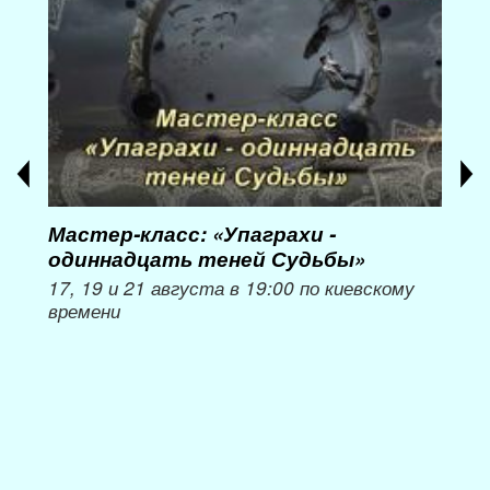
Мастер-класс: «Упаграхи -
Мас
одиннадцать теней Судьбы»
при
пер
17, 19 и 21 августа в 19:00 по киевскому
времени
Мож