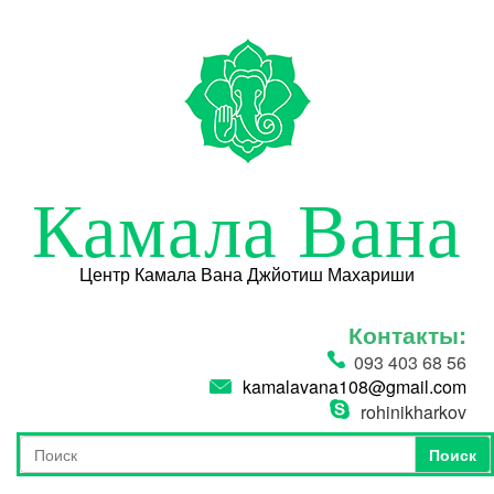
Перейти к основному содержанию
Камала Вана
Центр Камала Вана Джйотиш Махариши
Контакты:
093 403 68 56
kamalavana108@gmail.com
rohinikharkov
Поиск
Форма поиска
Поиск