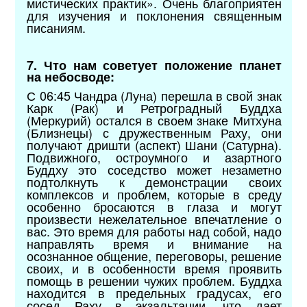
мистических практик». Очень благоприятен
для изучения и поклонения священным
писаниям.
7. Что нам советует положение планет
на небосводе:
С 06:45 Чандра (Луна) перешла в свой знак
Карк (Рак) и Ретроградный Буддха
(Меркурий) остался в своем знаке Митхуна
(Близнецы) с дружественным Раху, они
получают дришти (аспект) Шани (Сатурна).
Подвижного, остроумного и азартного
Буддху это соседство может незаметно
подтолкнуть к демонстрации своих
комплексов и проблем, которые в среду
особенно бросаются в глаза и могут
произвести нежелательное впечатление о
вас. Это время для работы над собой, надо
направлять время и внимание на
осознанное общение, переговоры, решение
своих, и в особенности время проявить
помощь в решении чужих проблем. Буддха
находится в предельных градусах, его
сосед Раху в экзальтации, что дает