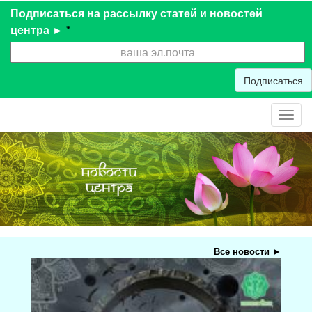
Подписаться на рассылку статей и новостей
центра ►
*
Подписаться
Toggl
navig
Все новости ►