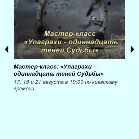
Мастер-класс: «Упаграхи -
Мас
одиннадцать теней Судьбы»
при
пер
17, 19 и 21 августа в 19:00 по киевскому
времени
Мож