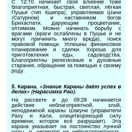
С 12:10 начинает свое влияние тоже
благоприятная, быстрая, светлая, лёгкая
Пушья (тип Кшипра), управляемая Шани
(Сатурном) и наставником богов
Брихаспати, дарующим процветание,
оптимизм. Можно начинать борьбу с
врагами (враги ослаблены в Пушье и не
могут причинить много вреда), поиск
правовой помощи. Успешны финансовое
планирование и сделки. Хороша для
приготовления еды, садоводства.
Благоприятны религиозные и духовные
старания, обращение за помощью к своему
роду.
5. Карана.
«Знание Караны даёт успех в
делах» (Нарасимха Рао).
На рассвете и до 09:28 начинается
действие неблагоприятной, злой,
неподвижной караны Шакуни (управители
Раху и Кали, олицетворяющей силу
времени, которое всё разрушает). Эта
карана указывает на постоянство лунной
силы, и, несмотря на неблагоприятность,