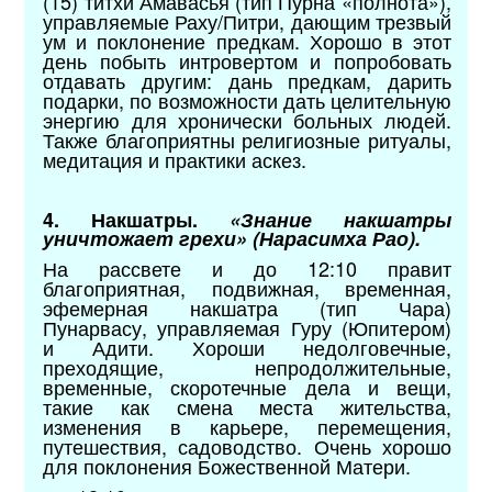
(15) титхи Амавасья (тип Пурна «полнота»),
управляемые Раху/Питри, дающим трезвый
ум и поклонение предкам. Хорошо в этот
день побыть интровертом и попробовать
отдавать другим: дань предкам, дарить
подарки, по возможности дать целительную
энергию для хронически больных людей.
Также благоприятны религиозные ритуалы,
медитация и практики аскез.
4. Накшатры.
«Знание накшатры
уничтожает грехи» (Нарасимха Рао).
На рассвете и до 12:10 правит
благоприятная, подвижная, временная,
эфемерная накшатра (тип Чара)
Пунарвасу, управляемая Гуру (Юпитером)
и Адити. Хороши недолговечные,
преходящие, непродолжительные,
временные, скоротечные дела и вещи,
такие как смена места жительства,
изменения в карьере, перемещения,
путешествия, садоводство. Очень хорошо
для поклонения Божественной Матери.