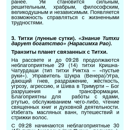
ранее. Ум становится сильным,
решительным, храбрым, философским,
великодушным и независимым. Появляется
возможность справляться с жизненными
трудностями.
3. Титхи (лунные сутки).
«Знание Титхи
дарует богатство» (Нарасимха Рао).
Транзиты планет связанных с Титхи.
На рассвете и до 09:28 продолжаются
неблагоприятные 29 (14) титхи Кришна-
Чатурдаши (тип титхи Риктха – «пустые
руки»). Управитель Шукра (Венера)/Угра,
дающий гнев, раздражение, жёсткость,
угрозу, агрессию, и Шива в Тримурти – Бог
разрушения и трансформации.
Благоприятны для работы с ядами,
ртутью, обслуживанием чего-либо, чтение
священных книг и духовной деятельности.
Избегать масляных ванн, путешествий и
стрижки волос.
С 09:28 начинаются неблагоприятные 30