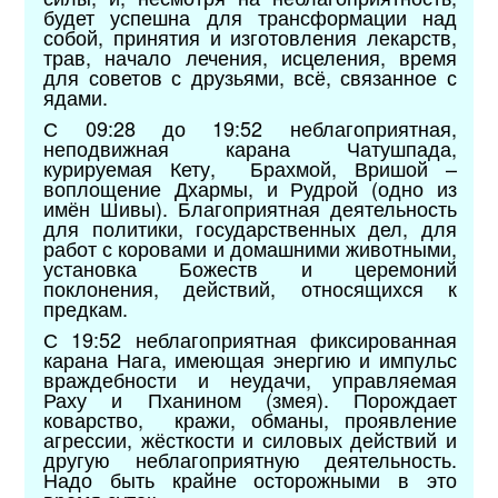
будет успешна для трансформации над
собой, принятия и изготовления лекарств,
трав, начало лечения, исцеления, время
для советов с друзьями, всё, связанное с
ядами.
С 09:28 до 19:52 неблагоприятная,
неподвижная карана Чатушпада,
курируемая Кету, Брахмой, Вришой –
воплощение Дхармы, и Рудрой (одно из
имён Шивы). Благоприятная деятельность
для политики, государственных дел, для
работ с коровами и домашними животными,
установка Божеств и церемоний
поклонения, действий, относящихся к
предкам.
С 19:52 неблагоприятная фиксированная
карана Нага, имеющая энергию и импульс
враждебности и неудачи, управляемая
Раху и Пханином (змея). Порождает
коварство, кражи, обманы, проявление
агрессии, жёсткости и силовых действий и
другую неблагоприятную деятельность.
Надо быть крайне осторожными в это