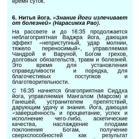
время суток.
6. Нитья йога.
«Знание Йоги излечивает
от болезней» (Нарасимха Рао).
На рассвете и до 16:35 продолжается
неблагоприятная Ваджра йога, дающая
эффект «неприступный, удар молнии,
тяжело переносимый», управляемая
Чандрой и Варуной, Богом грехов,
долговых обязательств, травм и болезней.
Это время для установления
справедливости и порядка, для
благочестивых поступков и
благотворительности.
С 16:35 начнется благоприятная Сиддха
йога, управляемая Мангалом (Марсом) и
Ганешей, устранителем препятствий,
дарующим удачу и знания. Йога, дающая
«завершённость и процветание, успех и
исполнение чего-либо, аскетические
качества, наслаждение плодами
поклонения Богам, получение
сверхспособностей как результат