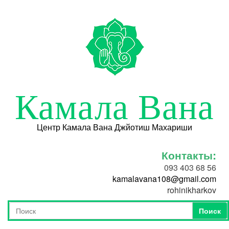
Перейти к основному содержанию
Камала Вана
Центр Камала Вана Джйотиш Махариши
Контакты:
093 403 68 56
kamalavana108@gmail.com
rohinikharkov
Поиск
Форма поиска
Поиск