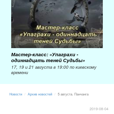
Мастер-класс: «Упаграхи -
Мас
одиннадцать теней Судьбы»
при
пер
17, 19 и 21 августа в 19:00 по киевскому
времени
Мож
Новости
Архив новостей
5 августа. Панчанга
2019-08-04