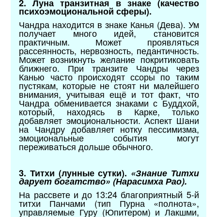
2. Луна транзитная в знаке (качество
психоэмоциональной сферы).
Чандра находится в знаке Канья (Дева). Ум
получает много идей, становится
практичным. Может проявляться
рассеянность, нервозность, педантичность.
Может возникнуть желание покритиковать
ближнего. При транзите Чандры через
Канью часто происходят ссоры по таким
пустякам, которые не стоят ни малейшего
внимания, учитывая ещё и тот факт, что
Чандра обменивается знаками с Буддхой,
который, находясь в Карке, только
добавляет эмоциональности. Аспект Шани
на Чандру добавляет нотку пессимизма,
эмоциональные события могут
переживаться дольше обычного.
3. Титхи (лунные сутки).
«Знание Титхи
дарует богатство» (Нарасимха Рао).
На рассвете и до 13:24 благоприятный 5-й
титхи Панчами (тип Пурна «полнота»,
управляемые Гуру (Юпитером) и Лакшми,