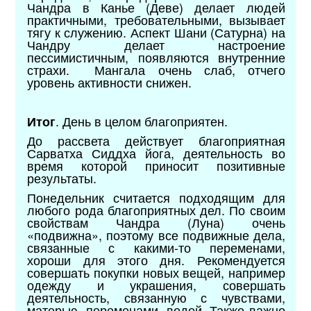
Чандра в Канье (Деве) делает людей
практичными, требовательными, вызывает
тягу к служению. Аспект Шани (Сатурна) на
Чандру делает настроение
пессимистичным, появляются внутренние
страхи. Мангала очень слаб, отчего
уровень активности снижен.
. День в целом благоприятен.
Итог
До рассвета действует благоприятная
Сарватха Сиддха йога, деятельность во
время которой приносит позитивные
результаты.
Понедельник считается подходящим для
любого рода благоприятных дел. По своим
свойствам Чандра (Луна) очень
«подвижна», поэтому все подвижные дела,
связанные с какими-то переменами,
хороши для этого дня. Рекомендуется
совершать покупки новых вещей, например
одежду и украшения, совершать
деятельность, связанную с чувствами,
матерью, переменами, водой. Также важно