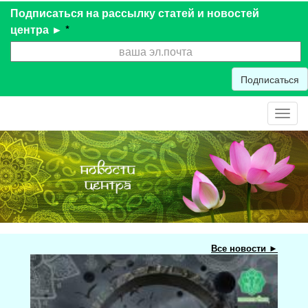
Подписаться на рассылку статей и новостей
центра ►
*
Подписаться
Toggl
navig
Все новости ►