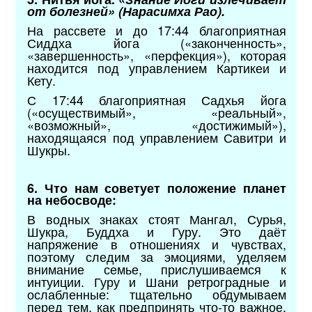
от болезней» (Нарасимха Рао).
На рассвете и до 17:44 благоприятная
Сиддха йога («законченность»,
«завершенность», «перфекция»), которая
находится под управлением Картикеи и
Кету.
С 17:44 благоприятная Садхья йога
(«осуществимый», «реальный»,
«возможный», «достижимый»),
находящаяся под управлением Савитри и
Шукры.
6. Что нам советует положение планет
на небосводе:
В водных знаках стоят Мангал, Сурья,
Шукра, Буддха и Гуру. Это даёт
напряжение в отношениях и чувствах,
поэтому следим за эмоциями, уделяем
внимание семье, прислушиваемся к
интуиции. Гуру и Шани ретроградные и
ослабленные: тщательно обдумываем
перед тем, как предпринять что-то важное.