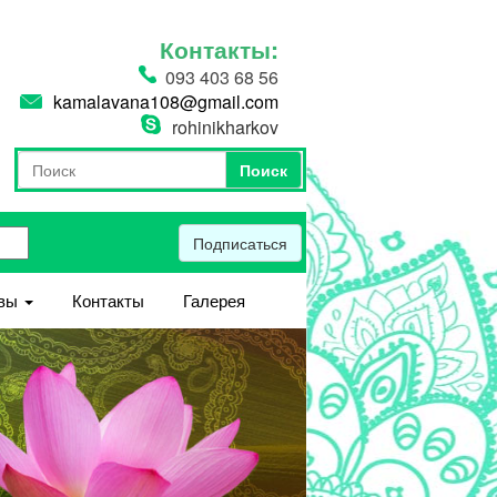
Контакты:
093 403 68 56
kamalavana108@gmail.com
rohinikharkov
Поиск
Форма поиска
Поиск
Подписаться
вы
Контакты
Галерея