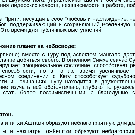
ния лидерских качеств, независимости в работе, по
га Прити, несущая в себе "любовь и наслаждение, н
бог, поддерживающий и сохраняющий Вселенную, 
 Это время для публичных выступлений.
ожение планет на небосводе:
рпионе) вместе с Гуру под аспектом Мангала даст
елание добиться своего. В огненном Симхе сейчас С
нарушает эмоциональное состояние, способствует р
 способности, но в то же время увеличивает ак
сном соединении с Кету способствует судьбоно
сти и начинаниях. Гуру находится в дружественн
ние изучать всё обстоятельно, глубоко погружаяс
 стать более пессимистичными, а благодушие с
ятен.
га и титхи Аштами образуют неблагоприятную для де
ицы и накшатры Джйештхи образуют неблагоприя