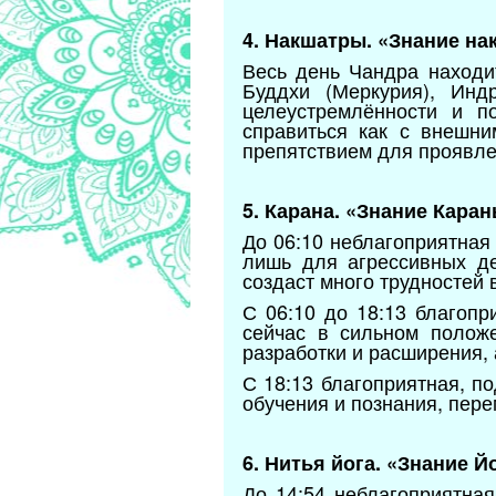
4. Накшатры. «Знание на
Весь день Чандра находи
Буддхи (Меркурия), Ин
целеустремлённости и п
справиться как с внешни
препятствием для проявле
5. Карана. «Знание Каран
До 06:10 неблагоприятна
лишь для агрессивных де
создаст много трудностей 
С 06:10 до 18:13 благоп
сейчас в сильном положе
разработки и расширения, 
С 18:13 благоприятная, п
обучения и познания, пере
6. Нитья йога. «Знание Й
До 14:54 неблагоприятна