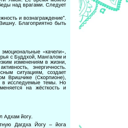
беды над врагами. Следует
ежность и вознаграждение".
Вишну. Благоприятно быть
 эмоциональные «качели»,
урья с Буддхой, Мангалом и
езким изменениям в жизни,
тивность, энергичность.
сным ситуациям, создает
ом Вришчике (Скорпионе),
ь в исследуемые темы. Но
меняется на жёсткость и
л Адхам йогу.
тную Дагдха Йогу – йога