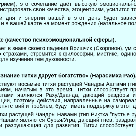
урием), это сочетание даёт высокую эмоционально
стрировать свои качества, эгоцентризм, усилится т
и дня и энергии вашей в этот день будет завис
е и в вашей карте на момент рождения (натальное п
аке (качество психоэмоциональной сферы).
ет в знаке своего падения Вришчик (Скорпион), ум 
о страхами, стремится к философии, мистике, одино
для изучения тем духовности.
 «Знание Титхи дарует богатство» (Нарасимха Рао)
йствуют восьмые титхи растущей Чандры Аштами (т
виям, начатым в это время. Титхи способствует п
штами являются Раху/Дванда, дающий раздоры и
ции, поэтому действия, направленные на саморе
пятствий и проблем, будут иметь поддержку в этот д
итхи растущей Чандры Навами (тип Риктха "пустые р
Навами являются Сурья/Угра, дающий гнев, раздраже
 разрушающая для развития. Титхи способствует 