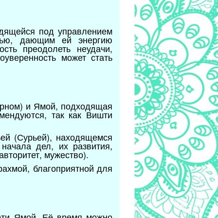
одящейся под управлением
стью, дающим ей энергию
ость преодолеть неудачи,
оуверенность может стать
урном) и Ямой, подходящая
мендуются, так как Вишти
ьей (Сурьей), находящемся
начала дел, их развития,
авторитет, мужество).
рахмой, благоприятной для
рти Ямой. Её время можно