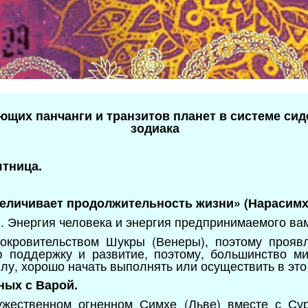
ющих панчанги и транзитов планет в системе сид
зодиака
ятница.
величивает продолжительность жизни» (Нарасимх
и. Энергия человека и энергия предпринимаемого ва
окровительством Шукры (Венеры), поэтому прояв
ю поддержку и развитие, поэтому, большинство ми
лу, хорошо начать выполнять или осуществить в это
ных с Варой.
ужественном огненном Симхе (Льве) вместе с Су