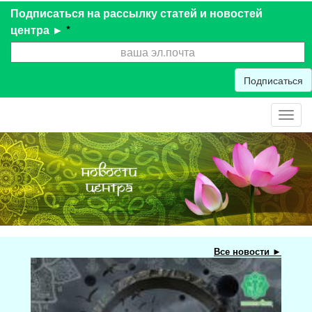
Подписаться на рассылку статей и новостей
центра ►
*
Подписаться
Toggl
navig
Все новости ►