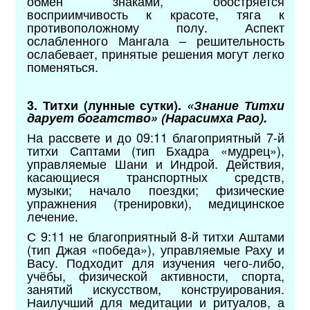
обмен знаками, обостряется
восприимчивость к красоте, тяга к
противоположному полу. Аспект
ослабленного Мангала – решительность
ослабевает, принятые решения могут легко
поменяться.
3. Титхи (лунные сутки).
«Знание Титхи
дарует богатство» (Нарасимха Рао).
На рассвете и до 09:11 благоприятный 7-й
титхи Саптами (тип Бхадра «мудрец»),
управляемые Шани и Индрой. Действия,
касающиеся транспортных средств,
музыки; начало поездки; физические
упражнения (тренировки), медицинское
лечение.
С 9:11 не благоприятный 8-й титхи Аштами
(тип Джая «победа»), управляемые Раху и
Васу. Подходит для изучения чего-либо,
учёбы, физической активности, спорта,
занятий искусством, конструирования.
Наилучший для медитации и ритуалов, а