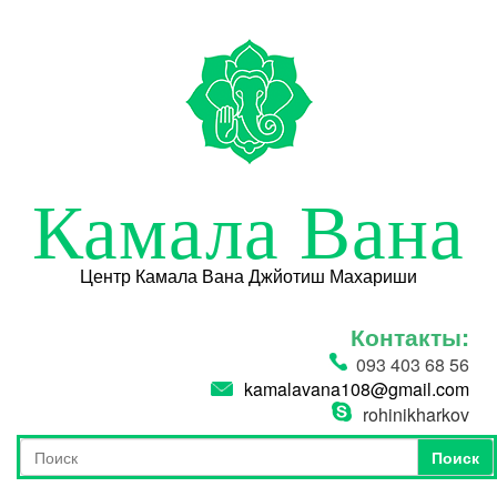
Перейти к основному содержанию
Камала Вана
Центр Камала Вана Джйотиш Махариши
Контакты:
093 403 68 56
kamalavana108@gmail.com
rohinikharkov
Поиск
Форма поиска
Поиск