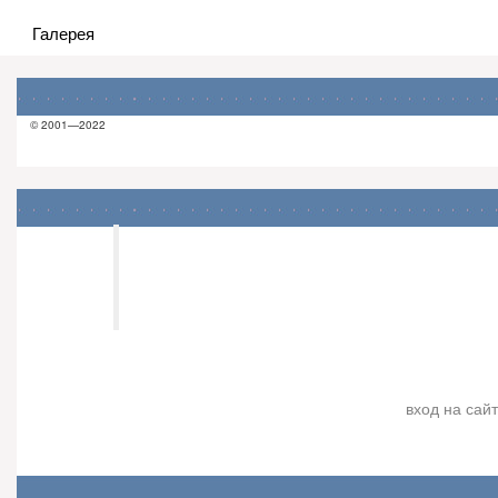
Галерея
© 2001—2022
Харьковский центр
Ведической Астрологии
Джйотиш "Камала Вана"
вход на сайт