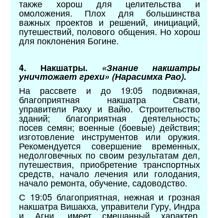
также хорош для целительства и
омоложения. Плох для большинства
важных проектов и решений, инициаций,
путешествий, полового общения. Но хорош
для поклонения Богине.
4. Накшатры.
«Знание накшатры
уничтожает грехи» (Нарасимха Рао).
На рассвете и до 19:05 подвижная,
благоприятная накшатра Свати,
управители Раху и Вайю. Строительство
зданий; благоприятная деятельность;
посев семян; военные (боевые) действия;
изготовление инструментов или оружия.
Рекомендуется совершение временных,
недолговечных по своим результатам дел,
путешествия, приобретение транспортных
средств, начало лечения или голодания,
начало ремонта, обучение, садоводство.
С 19:05 благоприятная, нежная и грозная
накшатра Вишакха, управители Гуру, Индра
и Агни, имеет смешанный характер.