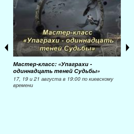
Мастер-класс: «Упаграхи -
Мас
одиннадцать теней Судьбы»
при
пер
17, 19 и 21 августа в 19:00 по киевскому
времени
Мож