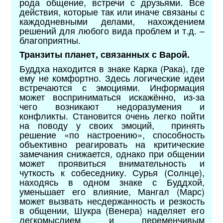
рода общение, встречи с друзьями. Все
действия, которые так или иначе связаны с
каждодневными делами, нахождением
решений для любого вида проблем и т.д. –
благоприятны.
Транзиты планет, связанных с Варой.
Буддха находится в знаке Карка (Рака), где
ему не комфортно. Здесь логические идеи
встречаются с эмоциями. Информация
может восприниматься искажённо, из-за
чего возникают недоразумения и
конфликты. Становится очень легко пойти
на поводу у своих эмоций, принять
решение «по настроению», способность
объективно реагировать на критические
замечания снижается, однако при общении
может проявиться внимательность и
чуткость к собеседнику. Сурья (Солнце),
находясь в одном знаке с Буддхой,
уменьшает его влияние, Мангал (Марс)
может вызвать несдержанность и резкость
в общении, Шукра (Венера) наделяет его
легкомыслием и переменчивым