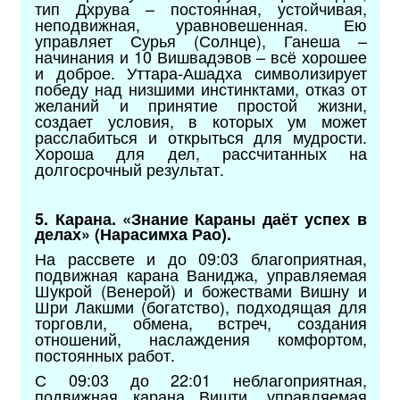
тип Дхрува – постоянная, устойчивая,
неподвижная, уравновешенная. Ею
управляет Сурья (Солнце), Ганеша –
начинания и 10 Вишвадэвов – всё хорошее
и доброе. Уттара-Ашадха символизирует
победу над низшими инстинктами, отказ от
желаний и принятие простой жизни,
создает условия, в которых ум может
расслабиться и открыться для мудрости.
Хороша для дел, рассчитанных на
долгосрочный результат.
5. Карана. «Знание Караны даёт успех в
делах» (Нарасимха Рао).
На рассвете и до 09:03 благоприятная,
подвижная карана Ваниджа, управляемая
Шукрой (Венерой) и божествами Вишну и
Шри Лакшми (богатство), подходящая для
торговли, обмена, встреч, создания
отношений, наслаждения комфортом,
постоянных работ.
С 09:03 до 22:01 неблагоприятная,
подвижная карана Вишти, управляемая