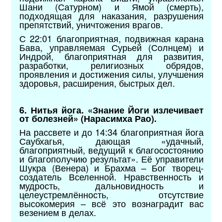
Шани (Сатурном) и Ямой (смерть),
подходящая для наказания, разрушения
препятствий, уничтожения врагов.
С 22:01 благоприятная, подвижная карана
Бава, управляемая Сурьей (Солнцем) и
Индрой, благоприятная для развития,
разработки, религиозных обрядов,
проявления и достижения силы, улучшения
здоровья, расширения, быстрых дел.
6. Нитья йога. «Знание Йоги излечивает
от болезней» (Нарасимха Рао).
На рассвете и до 14:34 благоприятная йога
Саубхагья, дающая «удачный,
благоприятный, ведущий к благосостоянию
и благополучию результат». Её управители
Шукра (Венера) и Брахма – Бог творец-
создатель Вселенной. Нравственность и
мудрость, дальновидность и
целеустремлённость, отсутствие
высокомерия – всё это вознаградит вас
везением в делах.