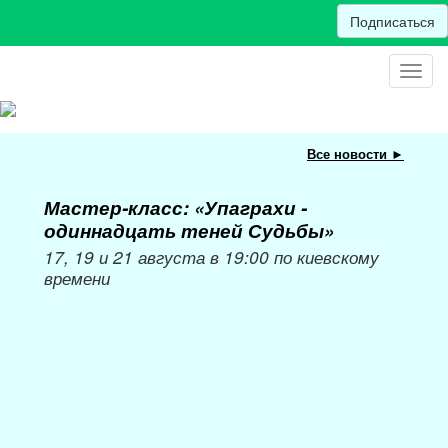
Подписаться
Toggl
navig
Все новости ►
Мастер-класс: «Упаграхи -
Мас
одиннадцать теней Судьбы»
при
пер
17, 19 и 21 августа в 19:00 по киевскому
времени
Мож