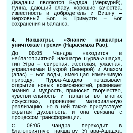
Двадаши являются Буддха (Меркурий),
Гунна, дающий славу, хорошие качества,
известность и добродетель и Вишну –
Верховный Бог. В Тримурти – Бог
сохранения и баланса.
4. Накшатры. «Знание накшатры
уничтожает грехи» (Нарасимха Рао).
До 06:05 Чандра находится в
неблагоприятной накшатре Пурва-Ашадха,
тип Угра – свирепая, жестокая, ужасная,
управляемая Шукрой (Венерой) и Апахом
(апас) – Бог воды, имеющая изменчивую
природу. Пурва-Ашадха показывает
открытие новых возможностей, развивает
знания и мудрость, приносит творчество,
чувствительность и таланты во многих
искусствах, проявляет материальную
реализацию, но в ней также присутствует
скрытая духовность, и она связана с
процессом трансформации.
С 06:05 Чандра переходит в
благоприятную накшатру Уттара-Ашадха,