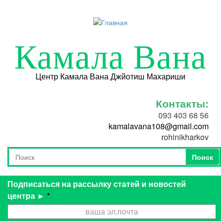
Перейти к основному содержанию
Камала Вана
Центр Камала Вана Джйотиш Махариши
Контакты:
093 403 68 56
kamalavana108@gmail.com
rohinikharkov
Поиск
Форма поиска
Поиск
Подписаться на рассылку статей и новостей
центра ►
*