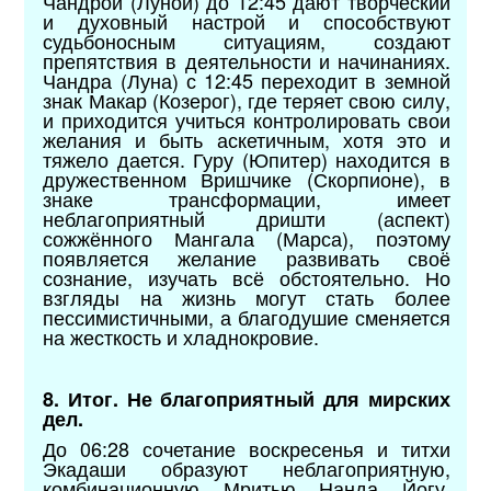
Чандрой (Луной) до 12:45 дают творческий
и духовный настрой и способствуют
судьбоносным ситуациям, создают
препятствия в деятельности и начинаниях.
Чандра (Луна) с 12:45 переходит в земной
знак Макар (Козерог), где теряет свою силу,
и приходится учиться контролировать свои
желания и быть аскетичным, хотя это и
тяжело дается. Гуру (Юпитер) находится в
дружественном Вришчике (Скорпионе), в
знаке трансформации, имеет
неблагоприятный дришти (аспект)
сожжённого Мангала (Марса), поэтому
появляется желание развивать своё
сознание, изучать всё обстоятельно. Но
взгляды на жизнь могут стать более
пессимистичными, а благодушие сменяется
на жесткость и хладнокровие.
8. Итог. Не благоприятный для мирских
дел.
До 06:28 сочетание воскресенья и титхи
Экадаши образуют неблагоприятную,
комбинационную Мритью Нанда Йогу.