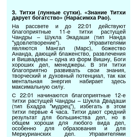
3. Титхи (лунные сутки). «Знание Титхи
дарует богатство» (Нарасимха Рао).
На рассвете и до 22:01 действуют
благоприятные 11-е титхи растущей
Чандры – Шукла Экадаши (тип Нанда
"удовлетворение"). Управителями
являются Мангал (Марс), божество
Ананда, дающий блаженство, развлечения
и Вишвадевы – одна из форм Вишну, Боги
хороших дел, менеджеры. В эти титхи
благоприятно развивать свои знания,
творческий и духовный потенциал, так как
ментальная энергия набирает здесь
максимальную силу.
С 22:01 начинаются благоприятные 12-е
титхи растущей Чандры – Шукла Двадаши
(тип Бхадра "мудрец"), избегать в этом
титхи первые 4 часа. Титхи дают средний
результат для большинства дел, но в
общем хороши для любого вида дел,
особенно для образования и для
Меркурианских дел. Управителями