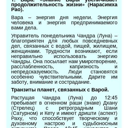
продолжительность жизни» (Нарасимха
Рао).
Вара – энергия дня недели. Энергия
человека и энергия предпринимаемого
вами дела.
Управитель понедельника Чандра (Луна) –
благоприятен для любых повседневных
дел, связанных с водой, пищей, жилищем,
женщинами. Трудности возникают, если
неправильно использовать энергию
Чандры. Она посылает нам умиротворение,
расслабленность, капризность и
непредсказуемость. Люди становятся
особенно чувствительными. Дарите им
заботу, внимание и сострадание.
Транзиты планет, связанных с Варой.
Растущая Чандра (Луна) до 12:45
пребывает в огненном раши (знаке) Дхану
(Стрелец) с ретроградным Шани
(Сатурном) и Кету и имеют дришти (аспект)
Раху, что способствует творческому и
духовному настрою и судьбоносным
ситуациям. После 12:45 находится в