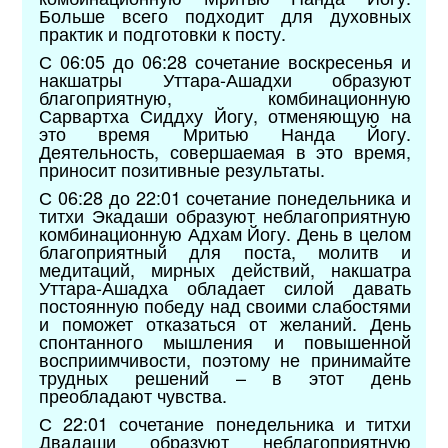
Больше всего подходит для духовных
практик и подготовки к посту.
С 06:05 до 06:28 сочетание воскресенья и
накшатры Уттара-Ашадхи образуют
благоприятную, комбинационную
Сарвартха Сиддху Йогу, отменяющую на
это время Мритью Нанда Йогу.
Деятельность, совершаемая в это время,
приносит позитивные результаты.
С 06:28 до 22:01 сочетание понедельника и
титхи Экадаши образуют неблагоприятную
комбинационную Адхам Йогу. День в целом
благоприятный для поста, молитв и
медитаций, мирных действий, накшатра
Уттара-Ашадха обладает силой давать
постоянную победу над своими слабостями
и поможет отказаться от желаний. День
спонтанного мышления и повышенной
восприимчивости, поэтому не принимайте
трудных решений – в этот день
преобладают чувства.
С 22:01 сочетание понедельника и титхи
Двадаши образуют неблагоприятную