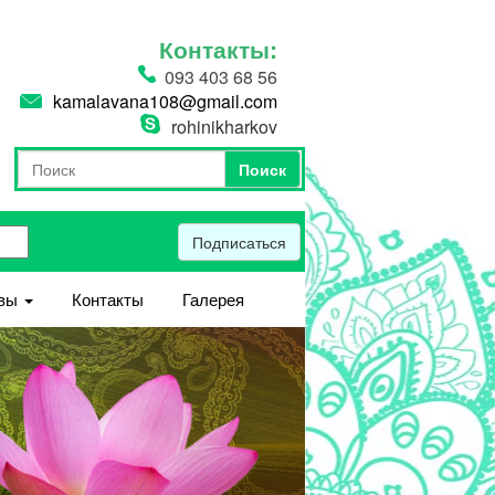
Контакты:
093 403 68 56
kamalavana108@gmail.com
rohinikharkov
Поиск
Форма поиска
Поиск
Подписаться
вы
Контакты
Галерея