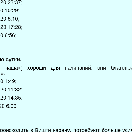
20 23:37;
0 10:29;
20 8:10;
20 17:28;
0 6:56;
е сутки.
я чаша») хороши для начинаний, они благопр
е.
0 1:49;
20 11:32;
20 14:35;
20 6:09
происходить в Вишти карану, потребуют больше усил