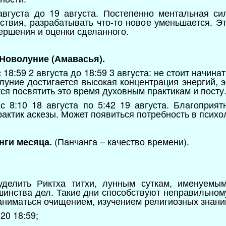
августа до 19 августа. Постепенно ментальная си
ствия, разрабатывать что-то новое уменьшается. Э
ершения и оценки сделанного.
Новолуние (Амавасья).
 18:59 2 августа до 18:59 3 августа: не стоит начина
уние достигается высокая концентрация энергий, э
ся посвятить это время духовным практикам и посту
с 8:10 18 августа по 5:42 19 августа. Благоприя
рактик аскезы. Может появиться потребность в псих
(Панчанга – качество времени).
нги месяца.
уделить Риктха титхи, лунным суткам, именуемы
шинства дел. Такие дни способствуют неправильно
аниматься очищением, изучением религиозных знани
20 18:59;