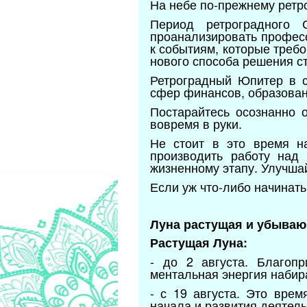
На небе по-прежнему ретр
Период ретроградного 
проанализировать професс
к событиям, которые требо
нового способа решения с
Ретроградный Юпитер в с
сфер финансов, образован
Постарайтесь осознанно 
вовремя в руки.
Не стоит в это время н
производить работу над
жизненному этапу. Улучшай
Если уж что-либо начинать
Луна растущая и убываю
Растущая Луна:
- до 2 августа. Благопр
ментальная энергия набир
- с 19 августа. Это вре
начала и развития деятель