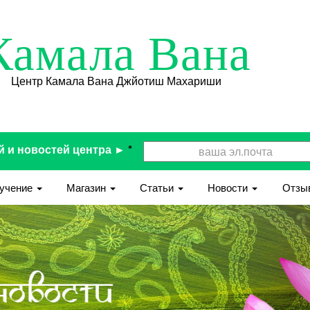
Камала Вана
Центр Камала Вана Джйотиш Махариши
й и новостей центра ►
*
учение
Магазин
Статьи
Новости
Отзы