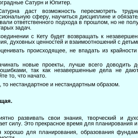
оградные Сатурн и Юпитер.
Сатурна даст возможность пересмотреть трудн
иональную сферу, научиться дисциплине и обязате
вали ответственного подхода в прошлом, но не полу
тарых задач.
оединении с Кету будет возвращать к незавершен
ия, духовных ценностей и взаимоотношений с детьм
оценивать происходящее, не впадать из крайности
ачинать новые проекты, лучше всего доводить д
 ошибками, так как незавершенные дела не дают
те то, что начато.
, то нестандартное и нестандартным образом.
щая.
иятно развивать свои знания, творческий и дух
ает силу. Это прекрасное время для планирования и
мя хорошо для планирования, образования фундам
ности.