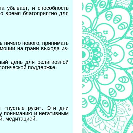
ла убывает, и способность
то время благоприятно для
ть ничего нового, принимать
моции на грани выхода из-
.
тный день для религиозной
ологической поддержке.
м «пустые руки». Эти дни
му пониманию и негативным
й, медитацией.