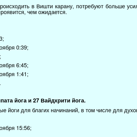
происходить в Вишти карану, потребуют больше усил
роявится, чем ожидается.
3;
оября 0:39;
;
оября 6:45;
оября 1:41;
.
пата йога и 27 Вайдхрити йога.
е йоги для благих начинаний, в том числе для духо
оября 15:56;