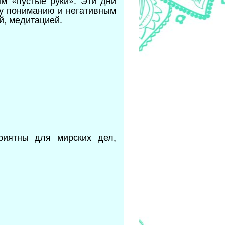
ым «пустые руки». Эти дни
му пониманию и негативным
й, медитацией.
риятны для мирских дел,