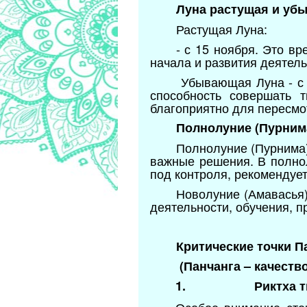
Луна растущая и уб
Растущая Луна:
- с 15 ноября. Это в
начала и развития деятель
Убывающая Луна - с 
способность совершать т
благоприятно для пересмот
Полнолуние (Пурнима
Полнолуние (Пурнима) 
важные решения. В полнол
под контроля, рекомендует
Новолуние (Амавасья)
деятельности, обучения, п
Критические точки П
(Панчанга – качеств
1.
Риктха т