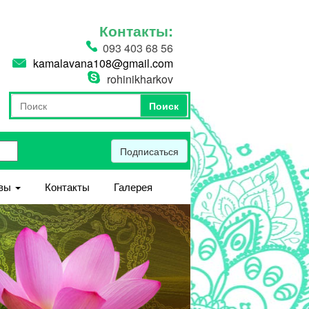
Контакты:
093 403 68 56
kamalavana108@gmail.com
rohinikharkov
Поиск
Форма поиска
Поиск
Подписаться
вы
Контакты
Галерея