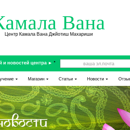
Камала Вана
Центр Камала Вана Джйотиш Махариши
й и новостей центра ►
*
учение
Магазин
Статьи
Новости
Отзы