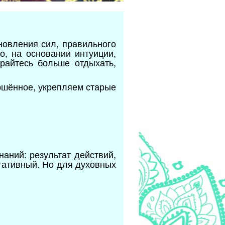
новления сил, правильного
о, на основании интуиции,
арайтесь больше отдыхать,
ршённое, укрепляем старые
аний: результат действий,
гативный. Но для духовных