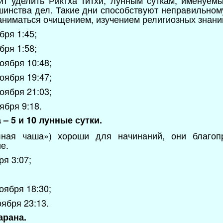
т уделить Риктха титхи, лунным суткам, именуем
шинства дел. Такие дни способствуют неправильно
аниматься очищением, изучением религиозных знани
бря 1:45;
бря 1:58;
оября 10:48;
оября 19:47;
оября 21:03;
ября 9:18.
– 5 и 10 лунные сутки.
лная чаша») хороши для начинаний, они благоп
е.
ря 3:07;
оября 18:30;
оября 23:13.
арана.