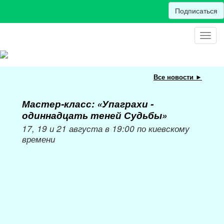
Подписаться
Toggl
navig
Все новости ►
Мастер-класс: «Упаграхи -
Мас
одиннадцать теней Судьбы»
при
пер
17, 19 и 21 августа в 19:00 по киевскому
времени
Мож