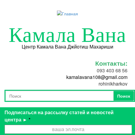
Перейти к основному содержанию
Камала Вана
Центр Камала Вана Джйотиш Махариши
Контакты:
093 403 68 56
kamalavana108@gmail.com
rohinikharkov
Поиск
Форма поиска
Поиск
Подписаться на рассылку статей и новостей
центра ►
*