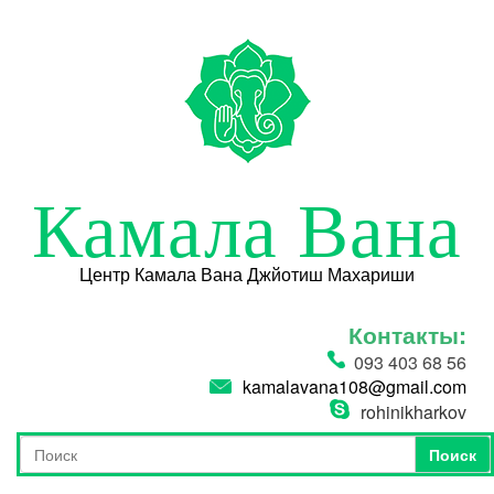
Перейти к основному содержанию
Камала Вана
Центр Камала Вана Джйотиш Махариши
Контакты:
093 403 68 56
kamalavana108@gmail.com
rohinikharkov
Поиск
Форма поиска
Поиск