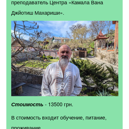
преподаватель Центра «Камала Вана
Джйотиш Махариши».
- 13500 грн.
Стоимость
В стоимость входит обучение, питание,
проживание.