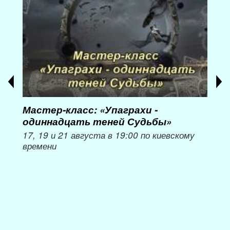
Мастер-класс: «Упаграхи -
Мас
одиннадцать теней Судьбы»
при
пер
17, 19 и 21 августа в 19:00 по киевскому
времени
Мож