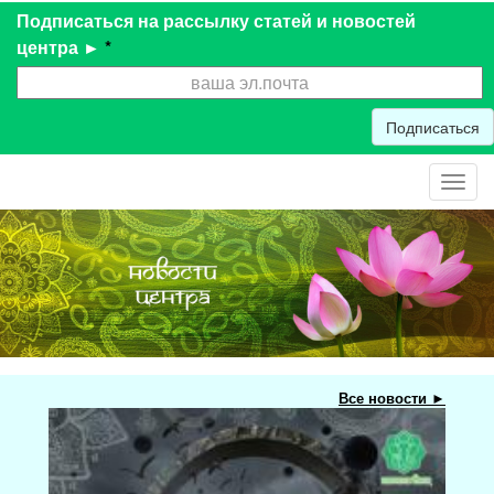
Подписаться на рассылку статей и новостей
центра ►
*
Подписаться
Toggl
navig
Все новости ►