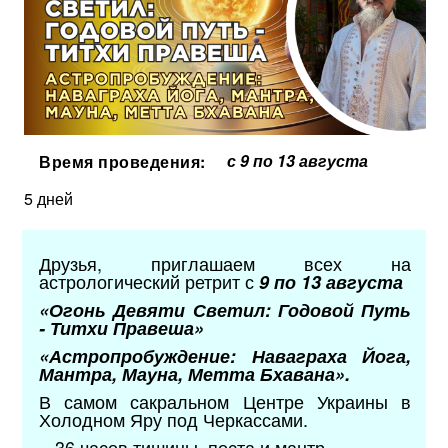
с 9 по 13 августа
Время проведения:
5 дней
Друзья, приглашаем всех на
астрологический ретрит с
9 по 13 августа
«Огонь Девяти Светил: Годовой Путь
- Титхи Правеша»
«Астропробуждение: Наваграха Йога,
Мантра, Мауна, Метта Бхавана».
В самом сакральном Центре Украины в
Холодном Яру под Черкассами.
- 36 часов тишины, поста и мантр.