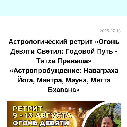
2025-07-16
Астрологический ретрит «Огонь
Девяти Светил: Годовой Путь -
Титхи Правеша»
«Астропробуждение: Наваграха
Йога, Мантра, Мауна, Метта
Бхавана»