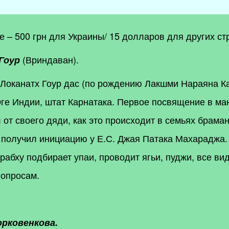
ье – 500 грн для Украины/ 15 долларов для других ст
(Вриндаван).
Гоур
 Локанатх Гоур дас (по рождению Лакшми Нараяна Ка
ге Индии, штат Карнатака. Первое посвящение в ма
от своего дяди, как это происходит в семьях браман
 получил инициацию у Е.С. Джая Патака Махараджа
абху подбирает упаи, проводит ягьи, пуджи, все вид
вопросам.
орковенкова.