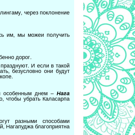
лингаму, через поклонение
сь им, мы можеи получить
бенно дорог.
 празднуют. И если в такой
ать, безусловно они будут
скопе.
ся особенным днем –
Нага
о, чтобы убрать Каласарпа
огут разными способами
ей, Нагапуджа благоприятна