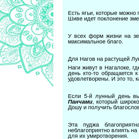
Есть ягьи, которые можно
Шиве идет поклонение змея
У всех форм жизни на зе
максимальное благо.
Для Нагов на растущей Лун
Наги живут в Нагалоке, г
день кто-то обращается 
удовлетворены. И это то, к
Если 5-й лунный день в
, который широк
Панчами
Дошу и получить благослов
Эта пуджа благоприятн
неблагоприятно влиять на
для их умиротворения.