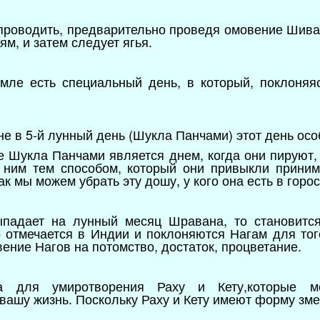
 проводить, предварительно проведя омовение Шива
м, и затем следует ягья.
мле есть специальный день, в который, поклоняя
е в 5-й лунный день (Шукла Панчами) этот день осо
де Шукла Панчами является днем, когда они пируют,
к ним тем способом, который они привыкли приним
ак мы можем убрать эту дошу, у кого она есть в горо
ыпадает на лунный месяц Шравана, то становит
о отмечается в Индии и поклоняются Нагам для тог
ение Нагов на потомство, достаток, процветание.
а для умиротворения Раху и Кету,которые м
 вашу жизнь. Поскольку Раху и Кету имеют форму зм