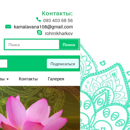
Контакты:
093 403 68 56
kamalavana108@gmail.com
rohinikharkov
Поиск
Форма поиска
Поиск
Подписаться
вы
Контакты
Галерея