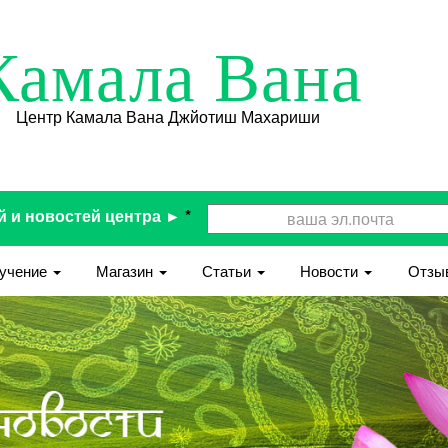
Камала Вана
Центр Камала Вана Джйотиш Махариши
й и новостей центра ►
*
учение
Магазин
Статьи
Новости
Отзы