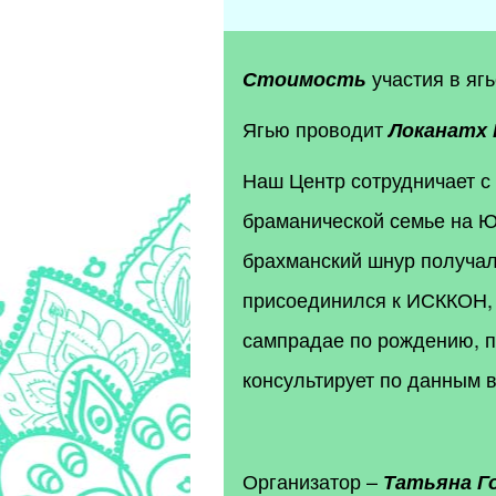
участия в яг
Стоимость
Ягью проводит
Локанатх 
Наш Центр сотрудничает с
браманической семье на Ю
брахманский шнур получал 
присоединился к ИСККОН,
сампрадае по рождению, пр
консультирует по данным 
Организатор –
Татьяна Г