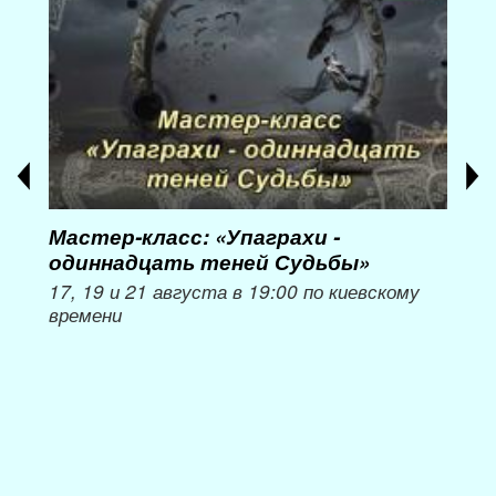
Мастер-класс: «Упаграхи -
Мас
одиннадцать теней Судьбы»
при
пер
17, 19 и 21 августа в 19:00 по киевскому
времени
Мож