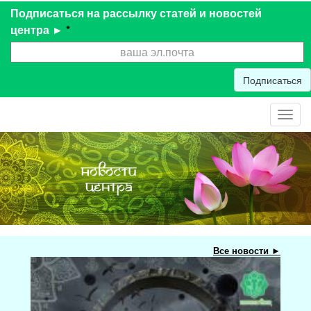
Подписаться на рассылку статей и новостей
центра ►
*
Подписаться
Toggl
navig
Все новости ►