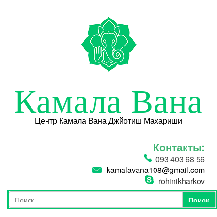
Перейти к основному содержанию
Камала Вана
Центр Камала Вана Джйотиш Махариши
Контакты:
093 403 68 56
kamalavana108@gmail.com
rohinikharkov
Поиск
Форма поиска
Поиск