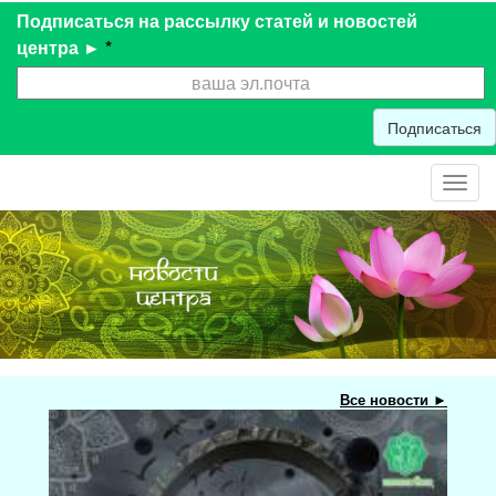
Подписаться на рассылку статей и новостей
центра ►
*
Подписаться
Toggl
navig
Все новости ►