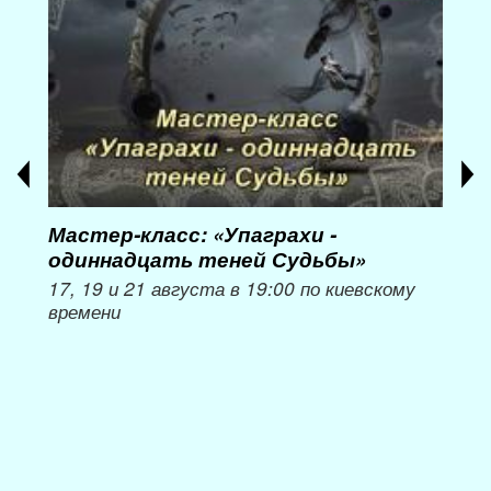
Мастер-класс: «Упаграхи -
Мас
одиннадцать теней Судьбы»
при
пер
17, 19 и 21 августа в 19:00 по киевскому
времени
Мож