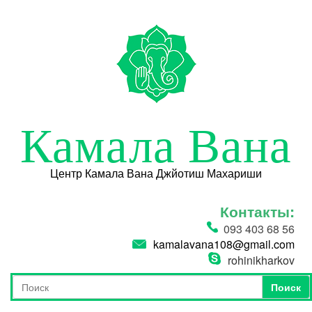
Перейти к основному содержанию
Камала Вана
Центр Камала Вана Джйотиш Махариши
Контакты:
093 403 68 56
kamalavana108@gmail.com
rohinikharkov
Поиск
Форма поиска
Поиск