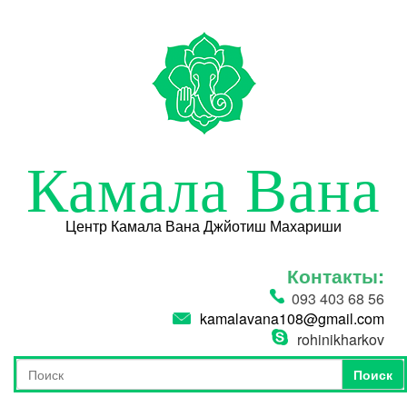
Перейти к основному содержанию
Камала Вана
Центр Камала Вана Джйотиш Махариши
Контакты:
093 403 68 56
kamalavana108@gmail.com
rohinikharkov
Поиск
Форма поиска
Поиск