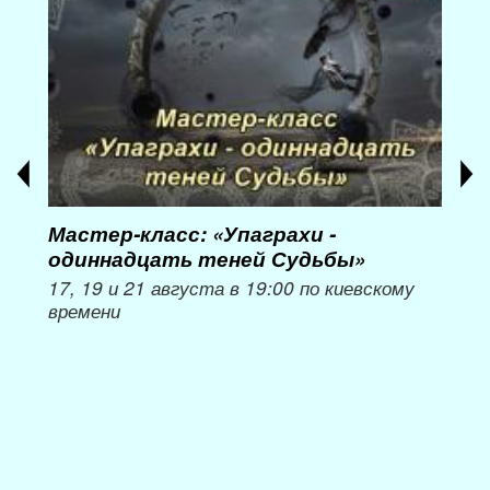
Мастер-класс: «Упаграхи -
Мас
одиннадцать теней Судьбы»
при
пер
17, 19 и 21 августа в 19:00 по киевскому
времени
Мож