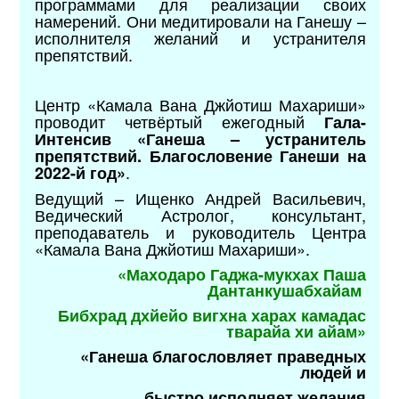
программами для реализации своих
намерений. Они медитировали на Ганешу –
исполнителя желаний и устранителя
препятствий.
Центр «Камала Вана Джйотиш Махариши»
проводит четвёртый ежегодный
Гала-
Интенсив «Ганеша – устранитель
препятствий. Благословение Ганеши на
.
2022-й год»
Ведущий – Ищенко Андрей Васильевич,
Ведический Астролог, консультант,
преподаватель и руководитель Центра
«Камала Вана Джйотиш Махариши».
«Маходаро Гаджа-мукхах Паша
Дантанкушабхайам
Бибхрад дхйейо вигхна харах камадас
тварайа хи айам»
«Ганеша благословляет праведных
людей и
быстро
исполняет желания