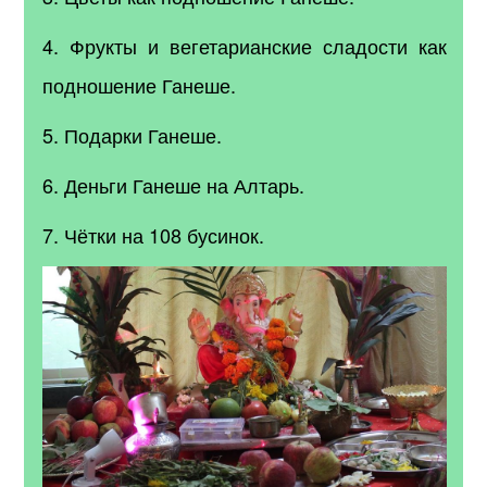
4. Фрукты и вегетарианские сладости как
подношение Ганеше.
5. Подарки Ганеше.
6. Деньги Ганеше на Алтарь.
7. Чётки на 108 бусинок.