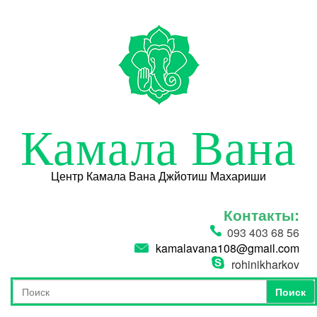
Перейти к основному содержанию
Камала Вана
Центр Камала Вана Джйотиш Махариши
Контакты:
093 403 68 56
kamalavana108@gmail.com
rohinikharkov
Поиск
Форма поиска
Поиск