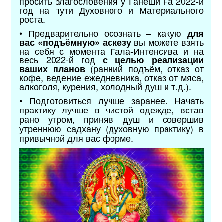
просить благословения у Ганеши на 2022-й
год на пути Духовного и Материального
роста.
• Предварительно осознать – какую
для
вы можете взять
вас «подъёмную
»
аскезу
на себя с момента Гала-Интенсива и на
весь 2022-й год
с целью реализации
(ранний подъём, отказ от
ваших планов
кофе, ведение ежедневника, отказ от мяса,
алкоголя, курения, холодный душ и т.д.).
• Подготовиться лучше заранее. Начать
практику лучше в чистой одежде, встав
рано утром, приняв душ и совершив
утреннюю садхану (духовную практику) в
привычной для вас форме.