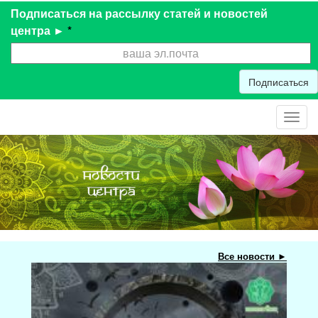
Подписаться на рассылку статей и новостей
центра ►
*
Подписаться
Toggl
navig
Все новости ►