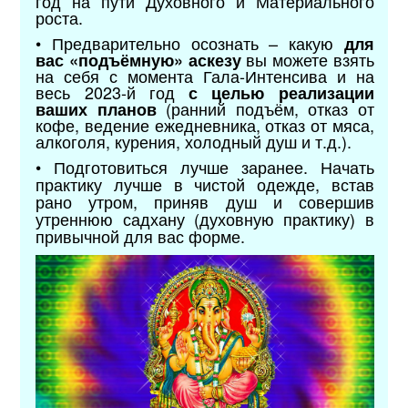
год на пути Духовного и Материального
роста.
• Предварительно осознать – какую
для
вы можете взять
вас «подъёмную
»
аскезу
на себя с момента Гала-Интенсива и на
весь 2023-й год
с целью реализации
(ранний подъём, отказ от
ваших планов
кофе, ведение ежедневника, отказ от мяса,
алкоголя, курения, холодный душ и т.д.).
• Подготовиться лучше заранее. Начать
практику лучше в чистой одежде, встав
рано утром, приняв душ и совершив
утреннюю садхану (духовную практику) в
привычной для вас форме.