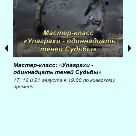
Мастер-класс: «Упаграхи -
Мас
одиннадцать теней Судьбы»
при
пер
17, 19 и 21 августа в 19:00 по киевскому
времени
Мож