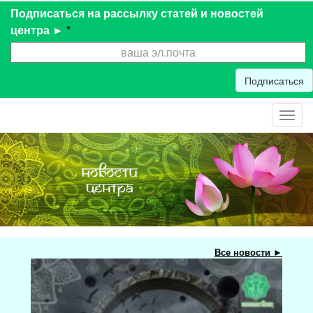
Подписаться на рассылку статей и новостей
центра ►
*
Подписаться
Toggl
navig
Все новости ►