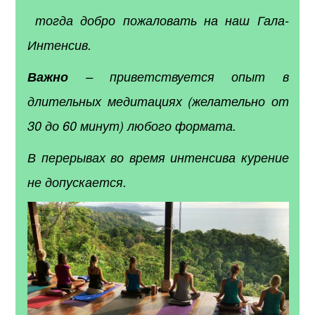
тогда добро пожаловать на наш Гала-
Интенсив.
Важно
– приветствуется опыт в
длительных медитациях (желательно от
30 до 60 минут) любого формата.
В перерывах во время интенсива курение
не допускается.