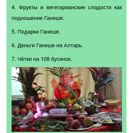
4. Фрукты и вегетарианские сладости как
подношение Ганеше.
5. Подарки Ганеше.
6. Деньги Ганеше на Алтарь.
7. Чётки на 108 бусинок.