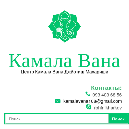
Перейти к основному содержанию
Камала Вана
Центр Камала Вана Джйотиш Махариши
Контакты:
093 403 68 56
kamalavana108@gmail.com
rohinikharkov
Поиск
Форма поиска
Поиск