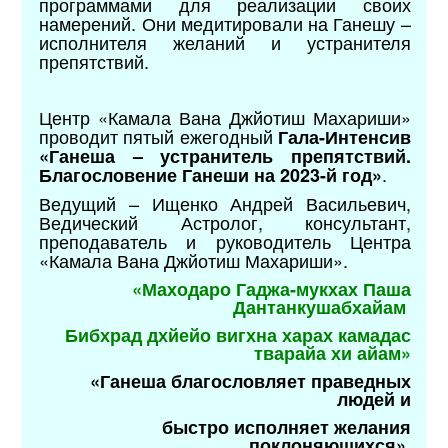
программами для реализации своих
намерений. Они медитировали на Ганешу –
исполнителя желаний и устранителя
препятствий.
Центр «Камала Вана Джйотиш Махариши»
проводит пятый ежегодный
Гала-Интенсив
«Ганеша – устранитель препятствий.
.
Благословение Ганеши на 2023-й год»
Ведущий – Ищенко Андрей Васильевич,
Ведический Астролог, консультант,
преподаватель и руководитель Центра
«Камала Вана Джйотиш Махариши».
«Маходаро Гаджа-мукхах Паша
Дантанкушабхайам
Бибхрад дхйейо вигхна харах камадас
тварайа хи айам»
«Ганеша благословляет праведных
людей и
быстро
исполняет желания
поклоняющихся».