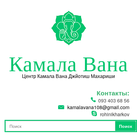
Перейти к основному содержанию
Камала Вана
Центр Камала Вана Джйотиш Махариши
Контакты:
093 403 68 56
kamalavana108@gmail.com
rohinikharkov
Поиск
Форма поиска
Поиск