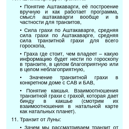
• Понятие Аштакаварги, её построение
вручную и как работает программа,
смысл аштакаварги вообще и в
частности для транзитов,
• Сила грахи по Аштакаварге, средняя
сила грахи по Аштакаварге, средняя
сила транзитной грахи для всего
гороскопа,
• Граха где стоит, чем владеет – какую
информацию будет нести по гороскопу
в транзите, в целом благоприятную или
в целом неблагоприятную,
• Значение транзитной грахи в
конкретном доме с САВ и БАВ,
• Понятие какшья. Взаимоотношения
транзитной грахи с грахой, которая дает
бинду в какшье (смотрим их
взаимоотношения в натальной карте
как натальных планет).
11. Транзит от Луны:
• Зачем мы рассматриваем транзит от