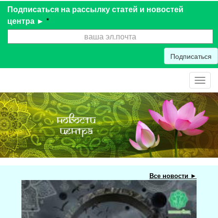
Подписаться на рассылку статей и новостей
центра ►
*
Подписаться
Toggl
navig
Все новости ►