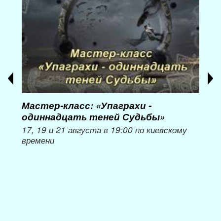
Мастер-класс: «Упаграхи -
Мас
одиннадцать теней Судьбы»
при
пер
17, 19 и 21 августа в 19:00 по киевскому
времени
Мож