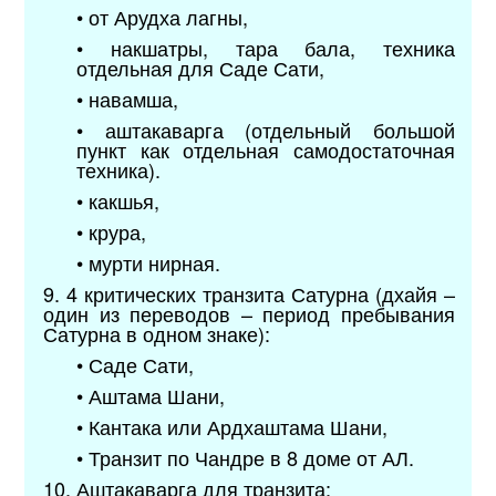
• от Арудха лагны,
• накшатры, тара бала, техника
отдельная для Саде Сати,
• навамша,
• аштакаварга (отдельный большой
пункт как отдельная самодостаточная
техника).
• какшья,
• крура,
• мурти нирная.
9. 4 критических транзита Сатурна (дхайя –
один из переводов – период пребывания
Сатурна в одном знаке):
• Саде Сати,
• Аштама Шани,
• Кантака или Ардхаштама Шани,
• Транзит по Чандре в 8 доме от АЛ.
10. Аштакаварга для транзита: