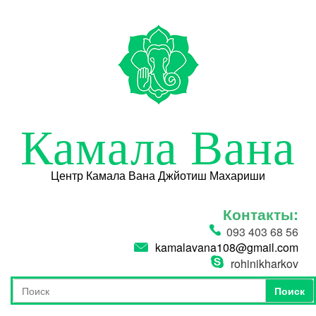
Перейти к основному содержанию
Камала Вана
Центр Камала Вана Джйотиш Махариши
Контакты:
093 403 68 56
kamalavana108@gmail.com
rohinikharkov
Поиск
Форма поиска
Поиск