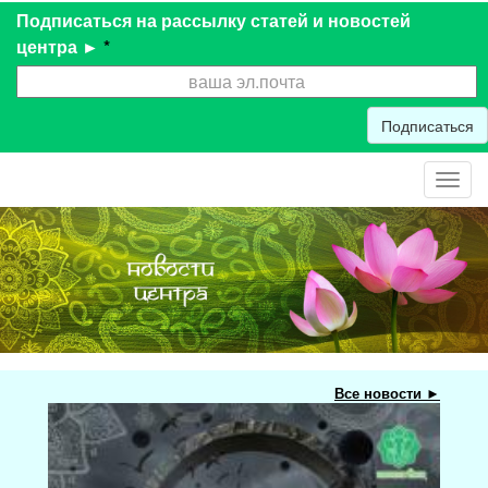
Подписаться на рассылку статей и новостей
центра ►
*
Подписаться
Toggl
navig
Все новости ►