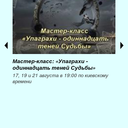
Мастер-класс: «Упаграхи -
Мас
одиннадцать теней Судьбы»
при
пер
17, 19 и 21 августа в 19:00 по киевскому
времени
Мож