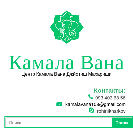
Перейти к основному содержанию
Камала Вана
Центр Камала Вана Джйотиш Махариши
Контакты:
093 403 68 56
kamalavana108@gmail.com
rohinikharkov
Поиск
Форма поиска
Поиск