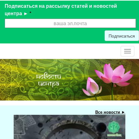
Подписаться на рассылку статей и новостей
центра ►
*
Подписаться
Toggl
navig
Все новости ►