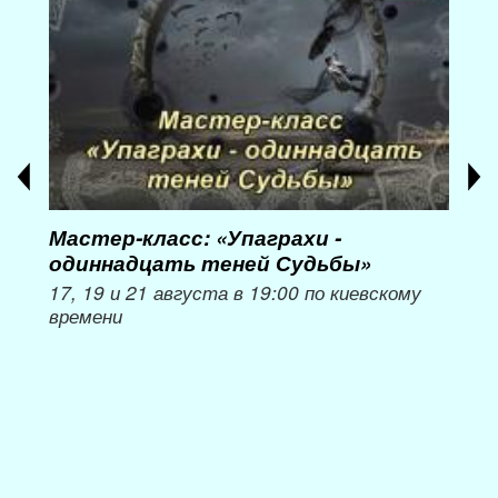
Мастер-класс: «Упаграхи -
Мас
одиннадцать теней Судьбы»
при
пер
17, 19 и 21 августа в 19:00 по киевскому
времени
Мож