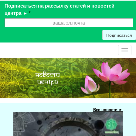
Подписаться на рассылку статей и новостей
центра ►
*
Подписаться
Toggl
navig
Все новости ►