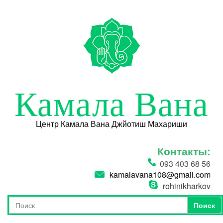
Перейти к основному содержанию
Камала Вана
Центр Камала Вана Джйотиш Махариши
Контакты:
093 403 68 56
kamalavana108@gmail.com
rohinikharkov
Поиск
Форма поиска
Поиск