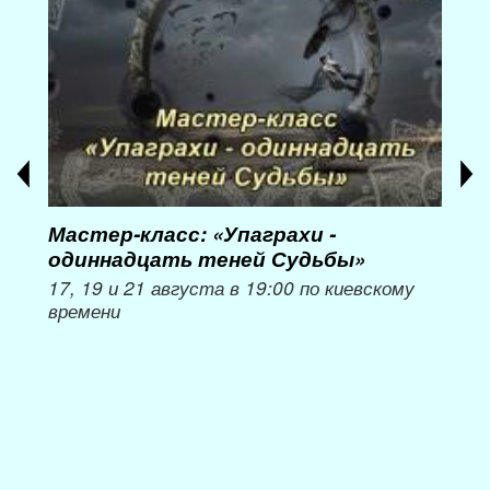
Мастер-класс: «Упаграхи -
Мас
одиннадцать теней Судьбы»
при
пер
17, 19 и 21 августа в 19:00 по киевскому
времени
Мож