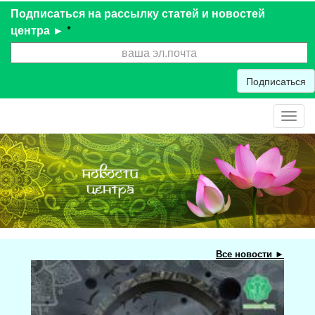
Подписаться на рассылку статей и новостей
центра ►
*
Подписаться
Toggl
navig
Все новости ►