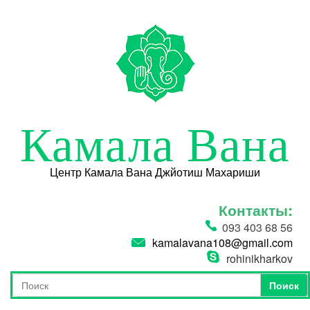
Перейти к основному содержанию
Камала Вана
Центр Камала Вана Джйотиш Махариши
Контакты:
093 403 68 56
kamalavana108@gmail.com
rohinikharkov
Поиск
Форма поиска
Поиск