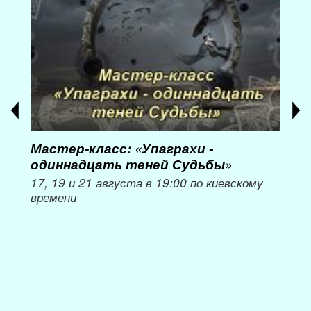
Мастер-класс: «Упаграхи -
Мас
одиннадцать теней Судьбы»
при
пер
17, 19 и 21 августа в 19:00 по киевскому
времени
Мож