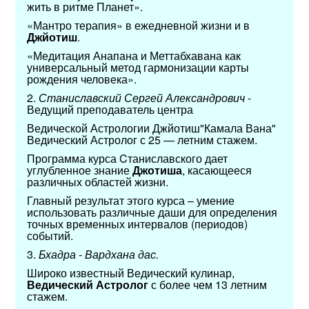
жить в ритме Планет».
«Мантро терапия» в ежедневной жизни и в
Джйотиш
.
«Медитация Анапана и Меттабхавана как
универсальный метод гармонизации карты
рождения человека».
2.
Станиславский Сергей Александрович
-
Ведущий преподаватель центра
Ведической Астрологии Джйотиш"Камала Вана"
Ведический Астролог с 25 — летним стажем.
Программа курса Cтаниславского дает
углубленное знание
Джотиша
, касающееся
различных областей жизни.
Главный результат этого курса – умение
использовать различные даши для определения
точных временных интервалов (периодов)
событий.
3.
Бхадра - Вардхана дас.
Широко известный Ведический кулинар,
Ведический Астролог
с более чем 13 летним
стажем.