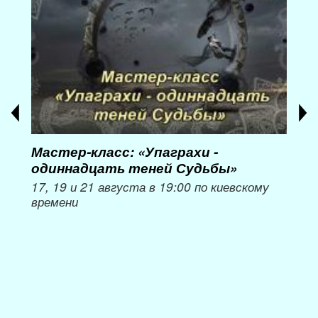
Мастер-класс: «Упаграхи -
Мас
одиннадцать теней Судьбы»
при
пер
17, 19 и 21 августа в 19:00 по киевскому
времени
Мож