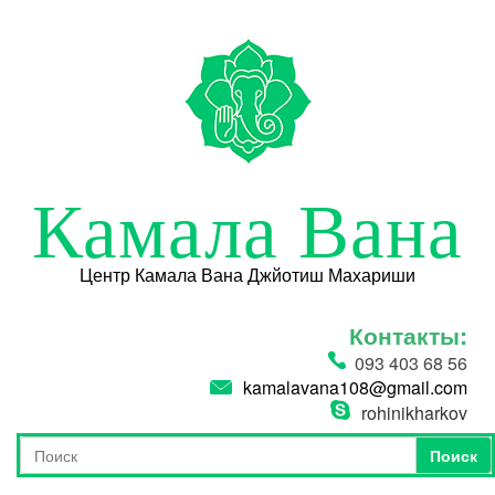
Перейти к основному содержанию
Камала Вана
Центр Камала Вана Джйотиш Махариши
Контакты:
093 403 68 56
kamalavana108@gmail.com
rohinikharkov
Поиск
Форма поиска
Поиск