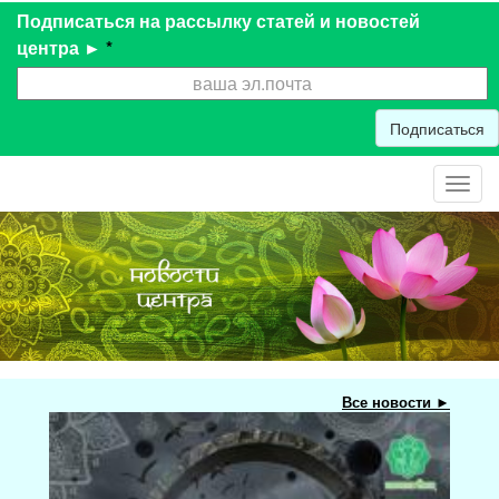
Подписаться на рассылку статей и новостей
центра ►
*
Подписаться
Toggl
navig
Все новости ►