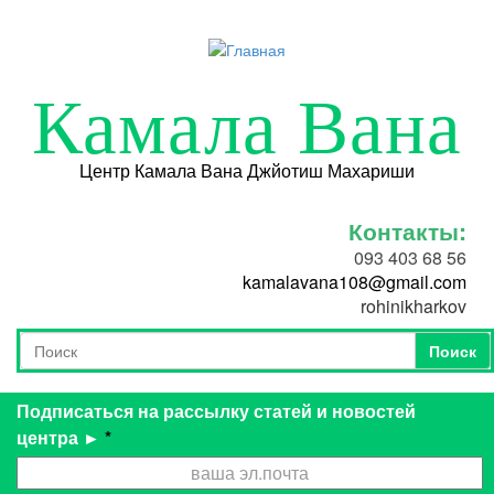
Перейти к основному содержанию
Камала Вана
Центр Камала Вана Джйотиш Махариши
Контакты:
093 403 68 56
kamalavana108@gmail.com
rohinikharkov
Поиск
Форма поиска
Поиск
Подписаться на рассылку статей и новостей
центра ►
*