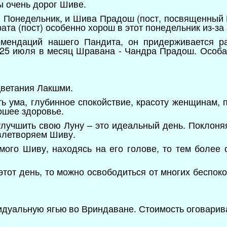
ы очень дорог Шиве.
и Понедельник, и Шива Прадош (пост, посвященный
та (пост) особенно хорош в этот понедельник из-за
мендаций нашего Пандита, он придерживается р
 25 июля в месяц Шравана - Чандра Прадош. Особа
цветания Лакшми.
ть ума, глубинное спокойствие, красоту женщинам, 
ошее здоровье.
улучшить свою Луну – это идеальный день. Поклоняя
влетворяем Шиву.
мого Шиву, находясь на его голове, то тем более 
тот день, то можно освободиться от многих беспоко
идуальную ягью
во Вриндаване. Стоимость оговарив