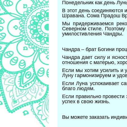
Понедельник как день Лун
В этот день соединяются 
Шравана. Сома Прадош Вра
Мы придерживаемся реко
Северном стиле. Поэтому
умилостивления Чандры.
Чандра – брат Богини про
Чандра дает силу и яснос
отношения с матерью, хор
Если мы хотим усилить и 
Луну гармонизируем и удо
Если Луна успокаивает са
благо людям.
Если правильно провести э
успех в свою жизнь.
Вы можете заказать индив