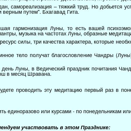
здан, самореализация – тяжкий труд. Но добьется усп
и верным путем". Бхагавад Гита.
йшая гармонизация Луны, то есть вашей психоэм
антры, музыка на частотах Луны, образные медитаци
ресурс силы, три качества характера, которые необ
инное тело получат благословление Чандры (Луны
 день Луны, в Ведический праздник почитания Чан
ош в месяц Шравана.
будете проводить эту медитацию первый раз в пон
ь единоразово или курсами - по понедельникам или
мендуем участвовать в этом Празднике: