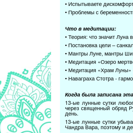
• Испытываете дискомфорт
• Проблемы с беременност
Что в медитации:
• Теория: что значит Луна 
• Постановка цели – санка
• Мантры Луне, мантры Ши
• Медитация «Озеро мертв
• Медитация «Храм Луны» -
• Наваграха Стотра - гарм
Когда была записана эт
13-ые лунные сутки любо
через священный обряд Ру
день.
13-ые лунные сутки убыва
Чандра Вара, поэтому и д