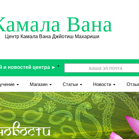
Камала Вана
Центр Камала Вана Джйотиш Махариши
й и новостей центра ►
*
учение
Магазин
Статьи
Новости
Отзы