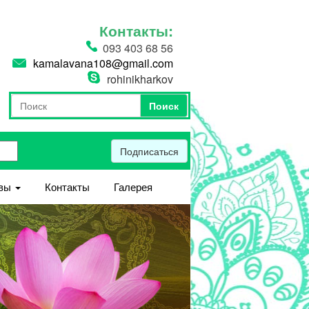
Контакты:
093 403 68 56
kamalavana108@gmail.com
rohinikharkov
Поиск
Форма поиска
Поиск
Подписаться
вы
Контакты
Галерея