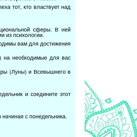
еха тот, кто властвует над
оциональной сферы. В ней
и из психологии.
ходимы вам для достижения
) на необходимые для вас
дры (Луны) и Всевышнего в
едельник и соедините этот
 начиная с понедельника.