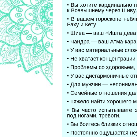
• Вы хотите кардинально 
к Всевышнему через Шиву
• В вашем гороскопе небл
Раху и Кету.
• Шива — ваш «Ишта деват
• Чандра — ваш Атма-кара
• У вас материальные слож
• Не хватает концентрации
• Проблемы со здоровьем,
• У вас дисгармоничные о
• Для мужчин — непониман
• Семейные отношения дал
• Тяжело найти хорошего 
• Вы часто испытываете 
под ногами, тревоги.
• Вы боитесь близких отно
• Постоянно ощущается не