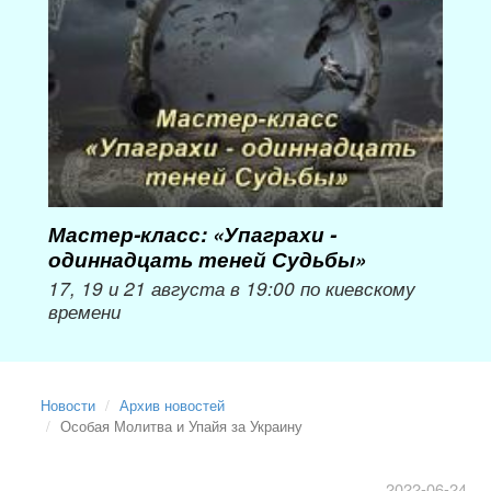
Мастер-класс: «Упаграхи -
Мас
одиннадцать теней Судьбы»
при
пер
17, 19 и 21 августа в 19:00 по киевскому
времени
Мож
Новости
Архив новостей
Особая Молитва и Упайя за Украину
2022-06-24