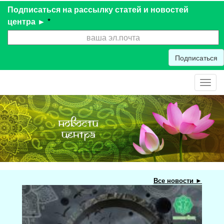
Подписаться на рассылку статей и новостей
центра ►
*
Подписаться
Toggl
navig
Все новости ►