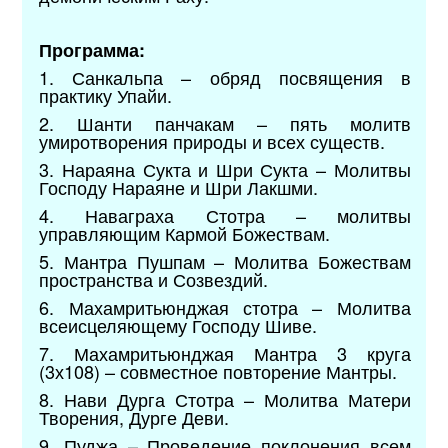
Программа:
1. Санкальпа – обряд посвящения в
практику Упайи.
2. Шанти панчакам – пять молитв
умиротворения природы и всех существ.
3. Нараяна Сукта и Шри Сукта – Молитвы
Господу Нараяне и Шри Лакшми.
4. Наваграха Стотра – молитвы
управляющим Кармой Божествам.
5. Мантра Пушпам – Молитва Божествам
пространства и Созвездий.
6. Махамритьюнджая стотра – Молитва
всеисцеляющему Господу Шиве.
7. Махамритьюнджая Мантра 3 круга
(3х108) – совместное повторение Мантры.
8. Нави Дурга Стотра – Молитва Матери
Творения, Дурге Деви.
9. Пуджа – Проведение поклонения всем