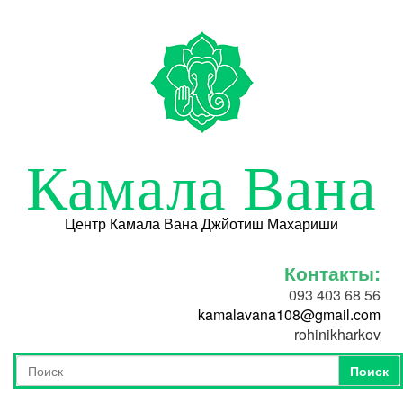
Перейти к основному содержанию
Камала Вана
Центр Камала Вана Джйотиш Махариши
Контакты:
093 403 68 56
kamalavana108@gmail.com
rohinikharkov
Поиск
Форма поиска
Поиск