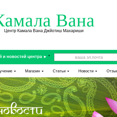
Камала Вана
Центр Камала Вана Джйотиш Махариши
й и новостей центра ►
*
учение
Магазин
Статьи
Новости
Отзы