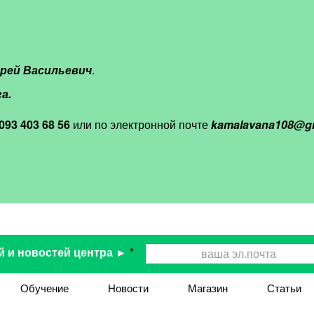
рей Васильевич
.
а.
093 403 68 56
или по электронной почте
kamalavana108@g
й и новостей центра ►
*
Обучение
Новости
Магазин
Статьи