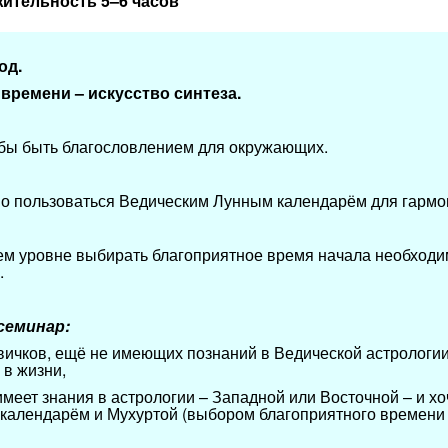
ительность 5–6 часов
од.
времени – искусство синтеза.
обы быть благословлением для окружающих.
 пользоваться Ведическим Лунным календарём для гармон
ем уровне выбирать благоприятное время начала необходи
.
семинар:
овичков, ещё не имеющих познаний в Ведической астрологи
в жизни,
е имеет знания в астрологии – Западной или Восточной – и х
календарём и Мухуртой (выбором благоприятного времени 