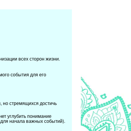
изации всех сторон жизни.
мого события для его
и, но стремящихся достичь
очет углубить понимание
для начала важных событий).