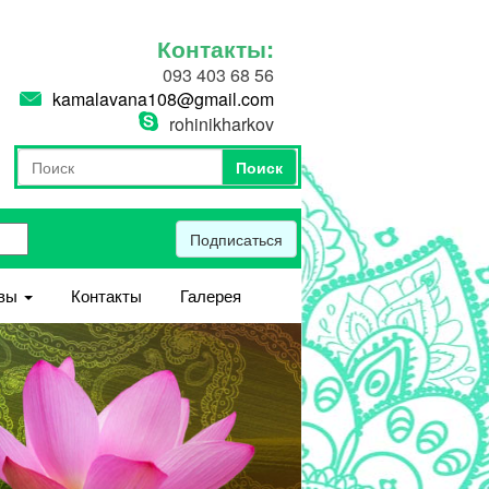
Контакты:
093 403 68 56
kamalavana108@gmail.com
rohinikharkov
Поиск
Форма поиска
Поиск
Подписаться
вы
Контакты
Галерея