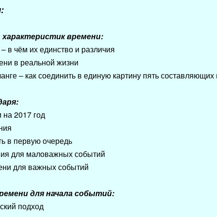
:
ь характеристик времени:
 в чём их единство и различия
мени в реальной жизни
чанге – как соединить в единую картину пять составляющих
даря:
 на 2017 год
ния
ть в первую очередь
ния для маловажных событий
ени для важных событий
ремени для начала событий:
еский подход