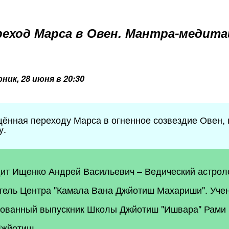
еход Марса в Овен.
Мантра-медита
ник, 28 июня в 20:30
ённая переходу Марса в огненное созвездие Овен, г
у.
т Ищенко Андрей Васильевич – Ведический астролог
тель Центра "Камала Вана Джйотиш Махариши". Уче
ованный выпускник Школы Джйотиш "Ишвара" Рами 
Джйотиш.