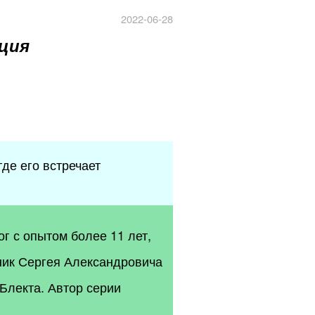
2022-06-28
ция
де его встречает
 с опытом более 11 лет,
ник Сергея Александровича
Блекта. Автор серии