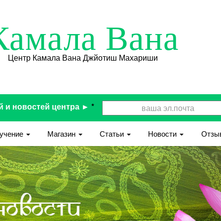
Камала Вана
Центр Камала Вана Джйотиш Махариши
й и новостей центра ►
*
учение
Магазин
Статьи
Новости
Отзы