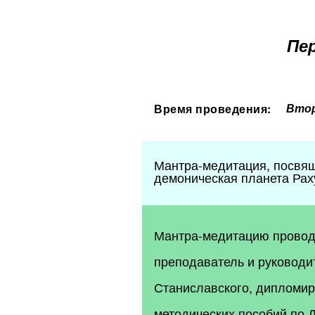
Пер
Втор
Время проведения:
Мантра-медитация, посвящ
демоническая планета Рах
Мантра-медитацию проводи
преподаватель и руководи
Станиславского, дипломир
методических пособий по 