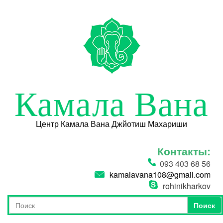
Перейти к основному содержанию
Камала Вана
Центр Камала Вана Джйотиш Махариши
Контакты:
093 403 68 56
kamalavana108@gmail.com
rohinikharkov
Поиск
Форма поиска
Поиск