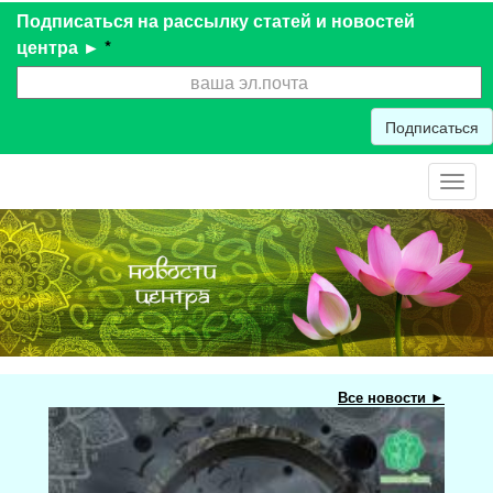
Подписаться на рассылку статей и новостей
центра ►
*
Подписаться
Toggl
navig
Все новости ►