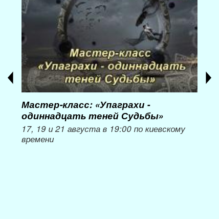
Мастер-класс: «Упаграхи -
Мас
одиннадцать теней Судьбы»
при
пер
17, 19 и 21 августа в 19:00 по киевскому
времени
Мож