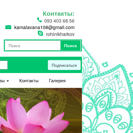
Контакты:
093 403 68 56
kamalavana108@gmail.com
rohinikharkov
Поиск
Форма поиска
Поиск
Подписаться
вы
Контакты
Галерея