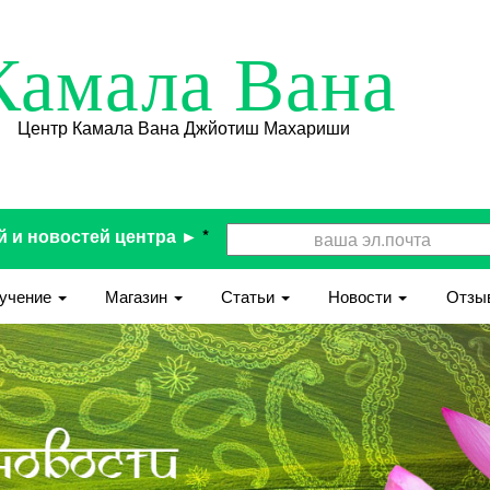
Камала Вана
Центр Камала Вана Джйотиш Махариши
й и новостей центра ►
*
учение
Магазин
Статьи
Новости
Отзы