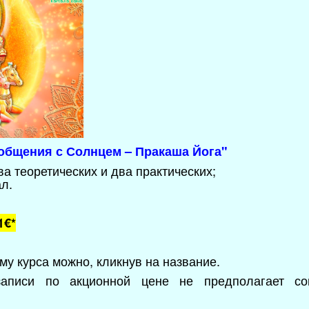
 общения с Солнцем – Пракаша Йога
"
два теоретических и два практических;
ал
.
1€*
у курса можно, кликнув на название.
записи по акционной цене не предполагает со