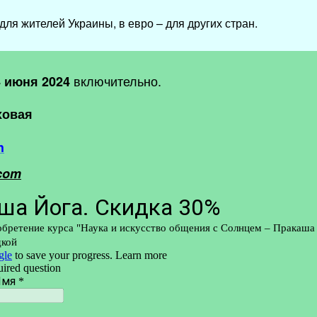
для жителей Украины, в евро – для других стран.
включительно.
4 июня 2024
ховая
h
com