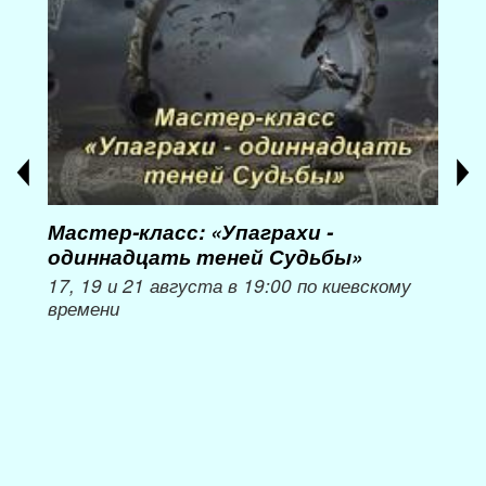
Мастер-класс: «Упаграхи -
Мас
одиннадцать теней Судьбы»
при
пер
17, 19 и 21 августа в 19:00 по киевскому
времени
Мож