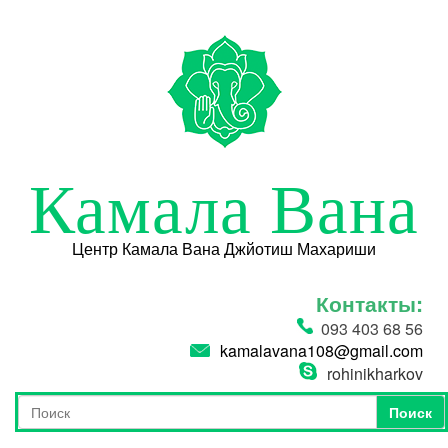
Перейти к основному содержанию
Камала Вана
Центр Камала Вана Джйотиш Махариши
Контакты:
093 403 68 56
kamalavana108@gmail.com
rohinikharkov
Поиск
Форма поиска
Поиск