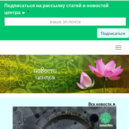
Подписаться на рассылку статей и новостей
центра ►
*
Подписаться
Toggl
navig
Все новости ►