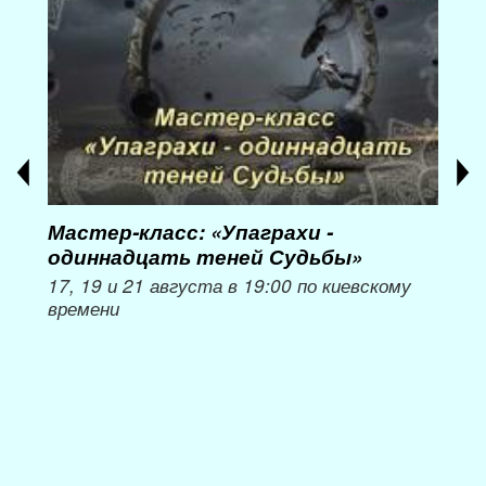
Мастер-класс: «Упаграхи -
Мас
одиннадцать теней Судьбы»
при
пер
17, 19 и 21 августа в 19:00 по киевскому
времени
Мож