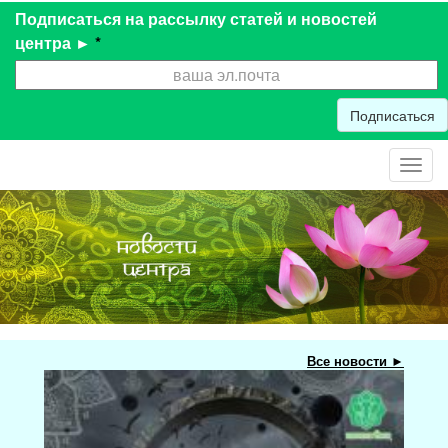
Подписаться на рассылку статей и новостей
центра ►
*
Подписаться
Toggl
navig
Все новости ►