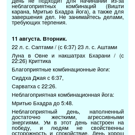
День не подходит для начинаний из-за
неблагоприятных комбинаций (Вишти
карана, Мритью Бхадра йога), а также для
завершения дел. Не занимайтесь делами,
требующих терпения.
11 августа. Вторник.
22 л. с. Саптами / (с 6:37) 23 л. с. Аштами
Луна в Овне и накшатрах Бхарани / (с
22:26) Криттика
Благоприятные комбинационные йоги:
Сиддха Джая с 6:37,
Сарватха с 22:26.
Неблагоприятная комбинационная йога:
Мритью Бхадра до 5:48.
Неблагоприятный день, наполненный
достаточно жесткими, агрессивными
энергиями. Ум в этот день настроен на
победу, и людям не свойственны
осторожность и спокойствие. День хорош