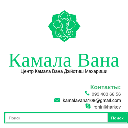
Перейти к основному содержанию
Камала Вана
Центр Камала Вана Джйотиш Махариши
Контакты:
093 403 68 56
kamalavana108@gmail.com
rohinikharkov
Поиск
Форма поиска
Поиск