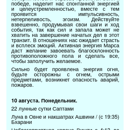
победе, наделит нас спонтанной энергией
и целеустремленностью, вместе с тем
проявится импульсивность,
нетерпеливость, эгоизм. Действуйте
взвешенно, продумывая свои шаги и ход
события, так как сил и запала может не
хватить на завершение начатых дел в этот
транзит. В отношениях нас ожидает страсть
и всплеск эмоций. Активная энергия Марса
даст желание завоевать благосклонность
противоположного пола и сделать все,
чтобы заполучить желаемое.
Сильно будет проявлена энергия огня,
будьте осторожны с огнем, острыми
предметами, возникнет опасность аварий,
пожаров.
10 августа. Понедельник.
22 лунные сутки Саптами
Луна в Овне и накшатрах Ашвини / (с 19:35)
Бхарани
Неблагоприятная карана Вишти с 4:13 до