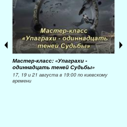
Мастер-класс: «Упаграхи -
Мас
одиннадцать теней Судьбы»
при
пер
17, 19 и 21 августа в 19:00 по киевскому
времени
Мож