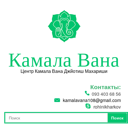
Перейти к основному содержанию
Камала Вана
Центр Камала Вана Джйотиш Махариши
Контакты:
093 403 68 56
kamalavana108@gmail.com
rohinikharkov
Поиск
Форма поиска
Поиск