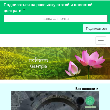
Подписаться на рассылку статей и новостей
центра ►
*
Подписаться
Toggl
navig
Все новости ►