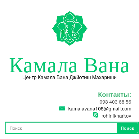
Перейти к основному содержанию
Камала Вана
Центр Камала Вана Джйотиш Махариши
Контакты:
093 403 68 56
kamalavana108@gmail.com
rohinikharkov
Поиск
Форма поиска
Поиск