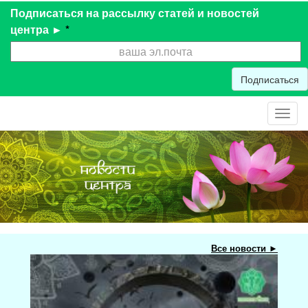
Подписаться на рассылку статей и новостей
центра ►
*
Подписаться
Toggl
navig
Все новости ►