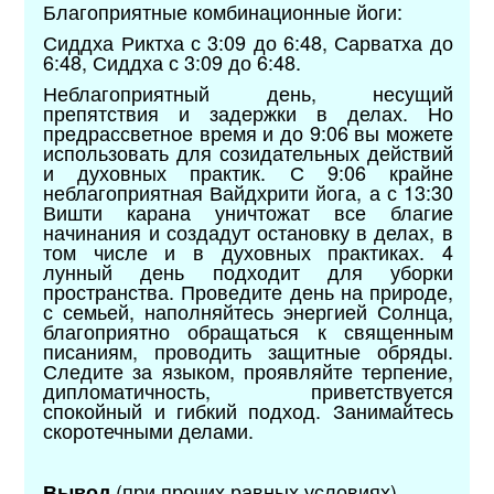
Благоприятные комбинационные йоги:
Сиддха Риктха с 3:09 до 6:48, Сарватха до
6:48, Сиддха с 3:09 до 6:48.
Неблагоприятный день, несущий
препятствия и задержки в делах. Но
предрассветное время и до 9:06 вы можете
использовать для созидательных действий
и духовных практик. С 9:06 крайне
неблагоприятная Вайдхрити йога, а с 13:30
Вишти карана уничтожат все благие
начинания и создадут остановку в делах, в
том числе и в духовных практиках. 4
лунный день подходит для уборки
пространства. Проведите день на природе,
с семьей, наполняйтесь энергией Солнца,
благоприятно обращаться к священным
писаниям, проводить защитные обряды.
Следите за языком, проявляйте терпение,
дипломатичность, приветствуется
спокойный и гибкий подход. Занимайтесь
скоротечными делами.
(при прочих равных условиях).
Вывод