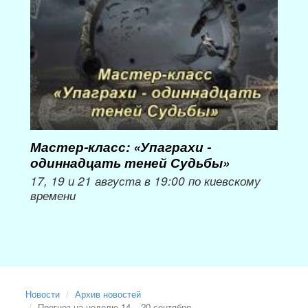
Мастер-класс: «Упаграхи -
Мас
одиннадцать теней Судьбы»
при
пер
17, 19 и 21 августа в 19:00 по киевскому
времени
Мож
Новости
Архив новостей
Прогноз на неделю 14 – 20 сентября