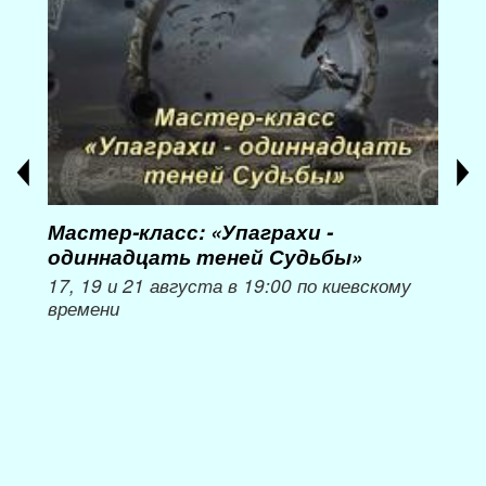
Мастер-класс: «Упаграхи -
Мас
одиннадцать теней Судьбы»
при
пер
17, 19 и 21 августа в 19:00 по киевскому
времени
Мож