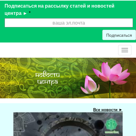
Подписаться на рассылку статей и новостей
центра ►
*
Подписаться
Toggl
navig
Все новости ►