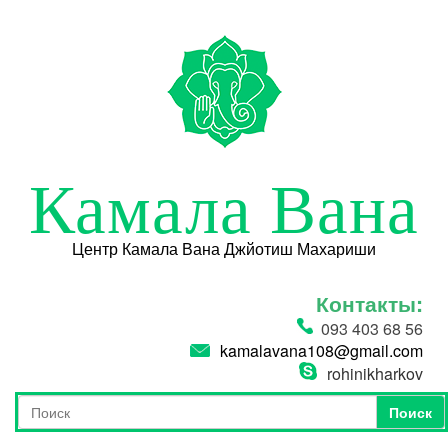
Перейти к основному содержанию
Камала Вана
Центр Камала Вана Джйотиш Махариши
Контакты:
093 403 68 56
kamalavana108@gmail.com
rohinikharkov
Поиск
Форма поиска
Поиск