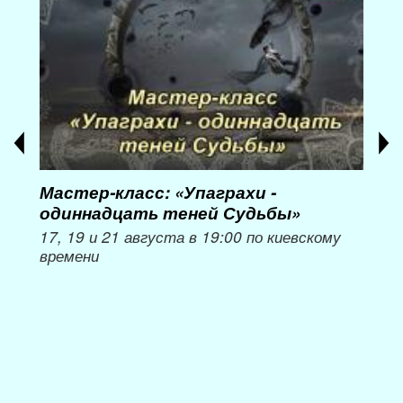
Мастер-класс: «Упаграхи -
Мас
одиннадцать теней Судьбы»
при
пер
17, 19 и 21 августа в 19:00 по киевскому
времени
Мож