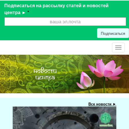
Подписаться на рассылку статей и новостей
центра ►
*
Подписаться
Toggl
navig
Все новости ►