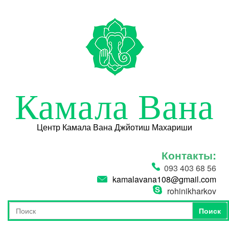
Перейти к основному содержанию
Камала Вана
Центр Камала Вана Джйотиш Махариши
Контакты:
093 403 68 56
kamalavana108@gmail.com
rohinikharkov
Поиск
Форма поиска
Поиск