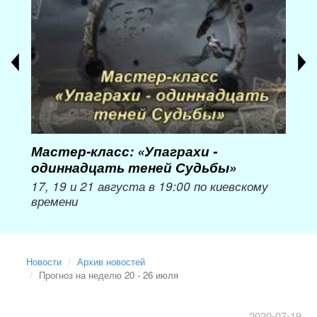
Мастер-класс: «Упаграхи -
Мас
одиннадцать теней Судьбы»
при
пер
17, 19 и 21 августа в 19:00 по киевскому
времени
Мож
Новости
Архив новостей
Прогноз на неделю 20 - 26 июля
2020-07-19