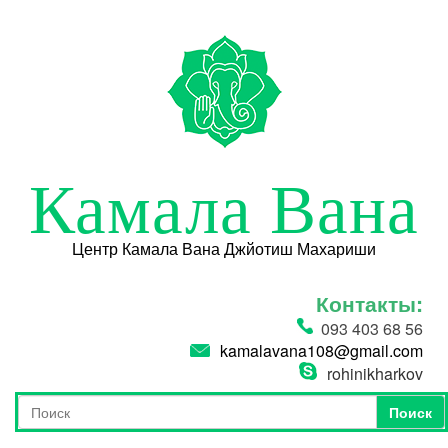
Перейти к основному содержанию
Камала Вана
Центр Камала Вана Джйотиш Махариши
Контакты:
093 403 68 56
kamalavana108@gmail.com
rohinikharkov
Поиск
Форма поиска
Поиск