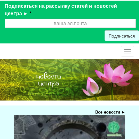
Подписаться на рассылку статей и новостей
центра ►
*
Подписаться
Toggl
navig
Все новости ►