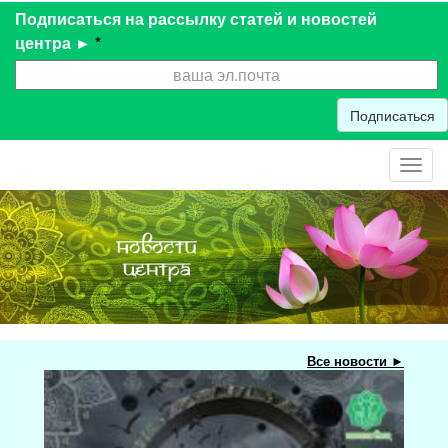
Подписаться на рассылку статей и новостей
центра ►
*
Подписаться
Toggl
navig
Все новости ►