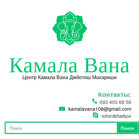
Перейти к основному содержанию
Камала Вана
Центр Камала Вана Джйотиш Махариши
Контакты:
093 403 68 56
kamalavana108@gmail.com
rohinikharkov
Поиск
Форма поиска
Поиск