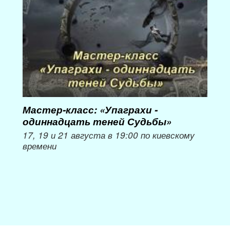
Мастер-класс: «Упаграхи -
Мас
одиннадцать теней Судьбы»
при
пер
17, 19 и 21 августа в 19:00 по киевскому
времени
Мож