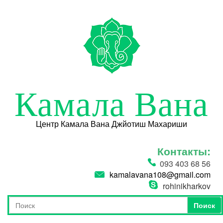
Перейти к основному содержанию
Камала Вана
Центр Камала Вана Джйотиш Махариши
Контакты:
093 403 68 56
kamalavana108@gmail.com
rohinikharkov
Поиск
Форма поиска
Поиск