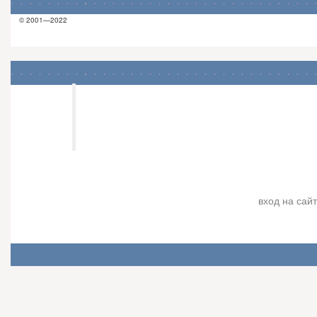
© 2001—2022
Харьковский центр
Ведической Астрологии
Джйотиш "Камала Вана"
вход на сайт