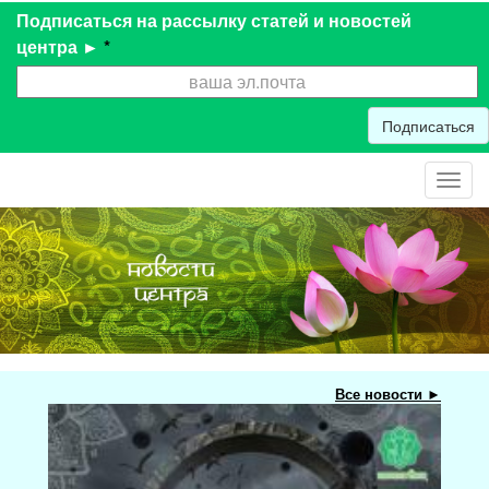
Подписаться на рассылку статей и новостей
центра ►
*
Подписаться
Toggl
navig
Все новости ►