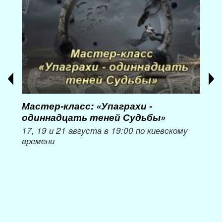
Мастер-класс: «Упаграхи -
Мас
одиннадцать теней Судьбы»
при
пер
17, 19 и 21 августа в 19:00 по киевскому
времени
Мож