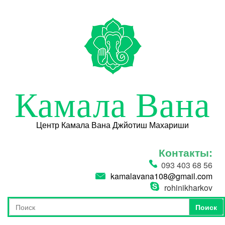
Перейти к основному содержанию
Камала Вана
Центр Камала Вана Джйотиш Махариши
Контакты:
093 403 68 56
kamalavana108@gmail.com
rohinikharkov
Поиск
Форма поиска
Поиск