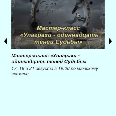
Мастер-класс: «Упаграхи -
Мас
одиннадцать теней Судьбы»
при
пер
17, 19 и 21 августа в 19:00 по киевскому
времени
Мож