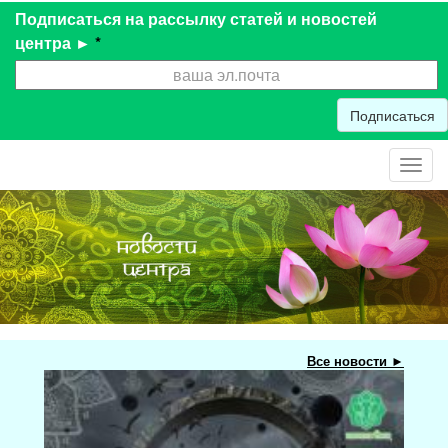
Подписаться на рассылку статей и новостей
центра ►
*
Подписаться
Toggl
navig
Все новости ►