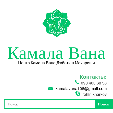
Перейти к основному содержанию
Камала Вана
Центр Камала Вана Джйотиш Махариши
Контакты:
093 403 68 56
kamalavana108@gmail.com
rohinikharkov
Поиск
Форма поиска
Поиск