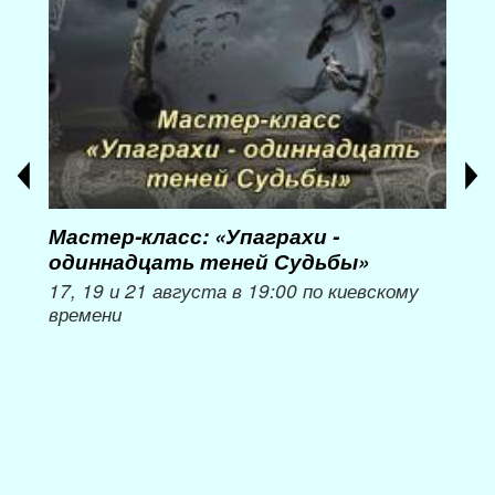
Мастер-класс: «Упаграхи -
Мас
одиннадцать теней Судьбы»
при
пер
17, 19 и 21 августа в 19:00 по киевскому
времени
Мож