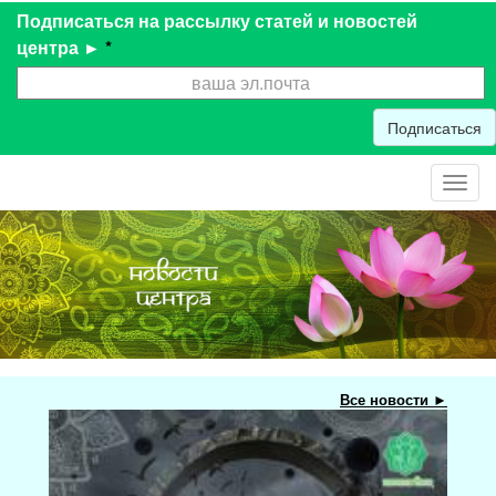
Подписаться на рассылку статей и новостей
центра ►
*
Подписаться
Toggl
navig
Все новости ►