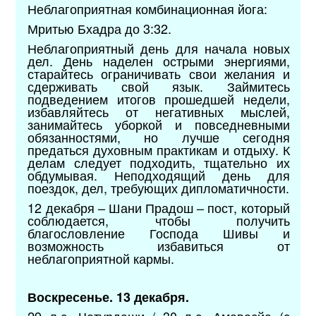
Неблагоприятная комбинационная йога:
Мритью Бхадра до 3:32.
Неблагоприятный день для начала новых
дел. День наделен острыми энергиями,
старайтесь ограничивать свои желания и
сдерживать свой язык. Займитесь
подведением итогов прошедшей недели,
избавляйтесь от негативных мыслей,
занимайтесь уборкой и повседневными
обязанностями, но лучше сегодня
предаться духовным практикам и отдыху. К
делам следует подходить, тщательно их
обдумывая. Неподходящий день для
поездок, дел, требующих дипломатичности.
12 декабря – Шани Прадош – пост, который
соблюдается, чтобы получить
благословление Господа Шивы и
возможность избавиться от
неблагоприятной кармы.
Воскресенье. 13 декабря.
29 л.с. Чатурдаши / 30 л.с. Амавасйа (с