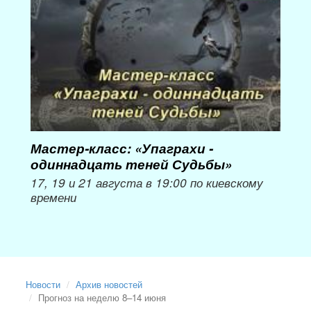
Мастер-класс: «Упаграхи -
Мас
одиннадцать теней Судьбы»
при
пер
17, 19 и 21 августа в 19:00 по киевскому
времени
Мож
Новости
Архив новостей
Прогноз на неделю 8–14 июня