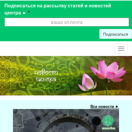
Подписаться на рассылку статей и новостей
центра ►
*
Подписаться
Toggl
navig
Все новости ►