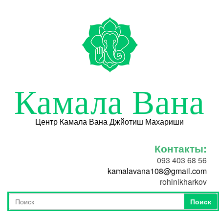
Перейти к основному содержанию
Камала Вана
Центр Камала Вана Джйотиш Махариши
Контакты:
093 403 68 56
kamalavana108@gmail.com
rohinikharkov
Поиск
Форма поиска
Поиск