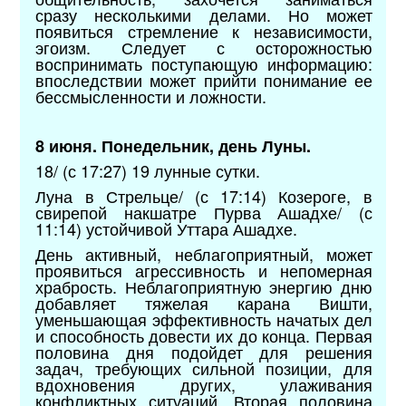
сразу несколькими делами. Но может
появиться стремление к независимости,
эгоизм. Следует с осторожностью
воспринимать поступающую информацию:
впоследствии может прийти понимание ее
бессмысленности и ложности.
8 июня. Понедельник, день Луны.
18/ (с 17:27) 19 лунные сутки.
Луна в Стрельце/ (с 17:14) Козероге, в
свирепой накшатре Пурва Ашадхе/ (с
11:14) устойчивой Уттара Ашадхе.
День активный, неблагоприятный, может
проявиться агрессивность и непомерная
храбрость. Неблагоприятную энергию дню
добавляет тяжелая карана Вишти,
уменьшающая эффективность начатых дел
и способность довести их до конца. Первая
половина дня подойдет для решения
задач, требующих сильной позиции, для
вдохновения других, улаживания
конфликтных ситуаций. Вторая половина