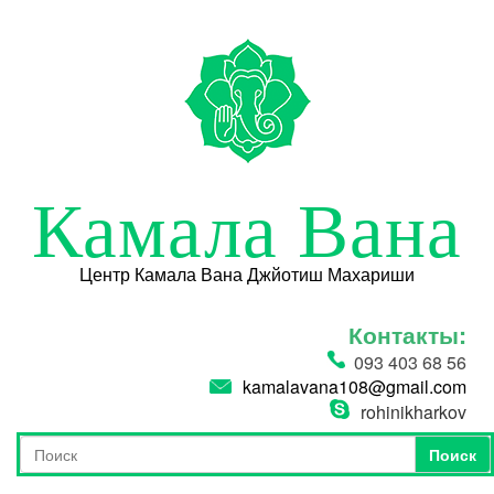
Перейти к основному содержанию
Камала Вана
Центр Камала Вана Джйотиш Махариши
Контакты:
093 403 68 56
kamalavana108@gmail.com
rohinikharkov
Поиск
Форма поиска
Поиск