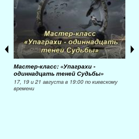
Мастер-класс: «Упаграхи -
Мас
одиннадцать теней Судьбы»
при
пер
17, 19 и 21 августа в 19:00 по киевскому
времени
Мож