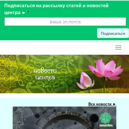
Подписаться на рассылку статей и новостей
центра ►
*
Подписаться
Toggl
navig
Все новости ►