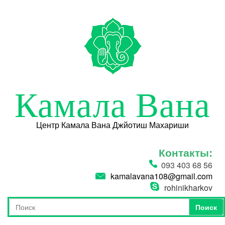
Перейти к основному содержанию
Камала Вана
Центр Камала Вана Джйотиш Махариши
Контакты:
093 403 68 56
kamalavana108@gmail.com
rohinikharkov
Поиск
Форма поиска
Поиск