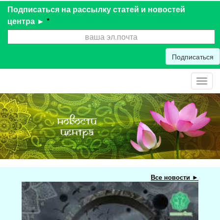
Подписаться на рассылку статей и новостей
центра ►
*
Подписаться
Toggl
navig
Все новости ►