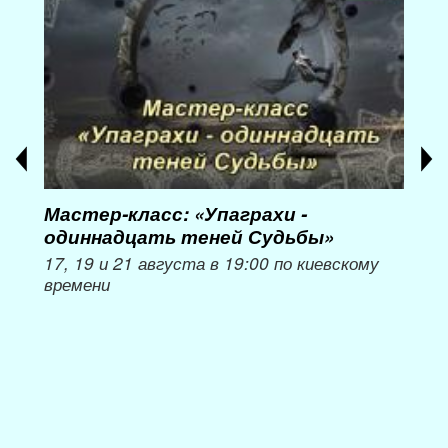
Мастер-класс: «Упаграхи -
Мас
одиннадцать теней Судьбы»
при
пер
17, 19 и 21 августа в 19:00 по киевскому
времени
Мож