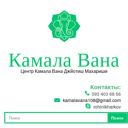
Перейти к основному содержанию
Камала Вана
Центр Камала Вана Джйотиш Махариши
Контакты:
093 403 68 56
kamalavana108@gmail.com
rohinikharkov
Поиск
Форма поиска
Поиск