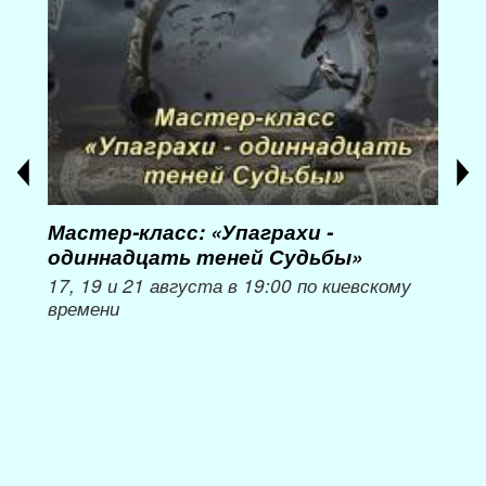
Мастер-класс: «Упаграхи -
Мас
одиннадцать теней Судьбы»
при
пер
17, 19 и 21 августа в 19:00 по киевскому
времени
Мож