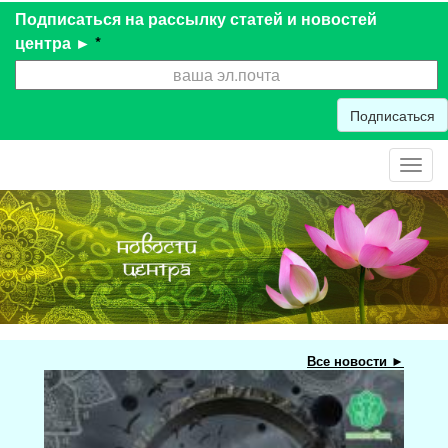
Подписаться на рассылку статей и новостей
центра ►
*
Подписаться
Toggl
navig
Все новости ►