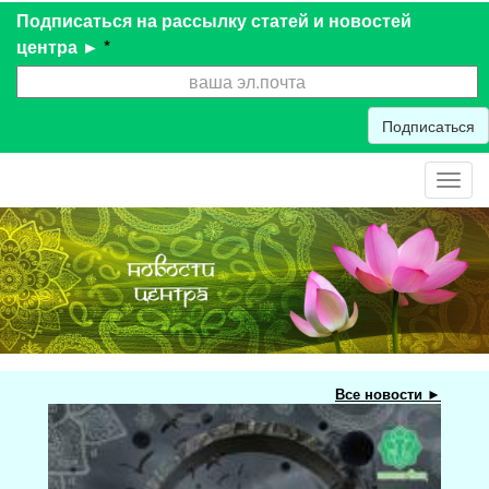
Подписаться на рассылку статей и новостей
центра ►
*
Подписаться
Toggl
navig
Все новости ►