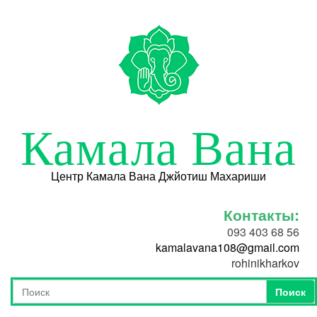
Перейти к основному содержанию
Камала Вана
Центр Камала Вана Джйотиш Махариши
Контакты:
093 403 68 56
kamalavana108@gmail.com
rohinikharkov
Поиск
Форма поиска
Поиск