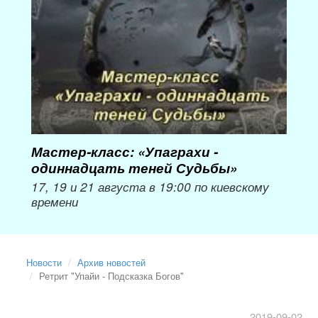
Мастер-класс: «Упаграхи -
Мас
одиннадцать теней Судьбы»
при
пер
17, 19 и 21 августа в 19:00 по киевскому
времени
Мож
Новости
Архив новостей
Ретрит "Упайи - Подсказка Богов"
2019-09-02