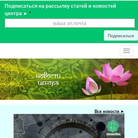
Подписаться на рассылку статей и новостей
центра ►
*
Подписаться
Toggl
navig
Все новости ►