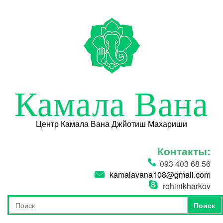
Перейти к основному содержанию
Камала Вана
Центр Камала Вана Джйотиш Махариши
Контакты:
093 403 68 56
kamalavana108@gmail.com
rohinikharkov
Поиск
Форма поиска
Поиск