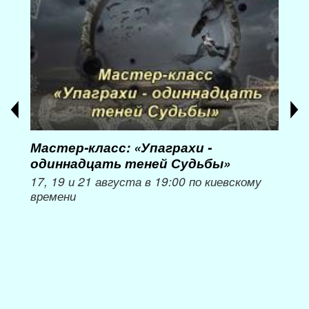
Мастер-класс: «Упаграхи -
Мас
одиннадцать теней Судьбы»
при
пер
17, 19 и 21 августа в 19:00 по киевскому
времени
Мож